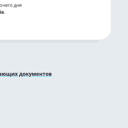
очего дня
ia
.
вающих документов