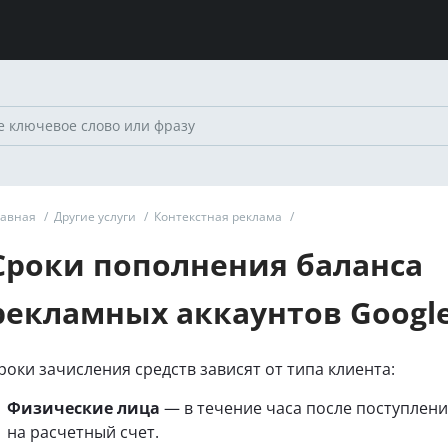
лавная
/
Другие услуги
/
Контекстная реклама
/
Сроки пополнения баланса
рекламных аккаунтов Google
роки зачисления средств зависят от типа клиента:
Физические лица
— в течение часа после поступлени
на расчетный счет.