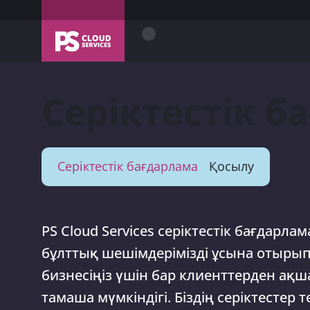
Серіктестік б
Серіктестік бағдарлама
Қосылу
PS Сloud Services cеріктестік бағдарлам
бұлттық шешімдерімізді ұсына отырып, 
бизнесіңіз үшін бар клиенттерден ақш
тамаша мүмкіндігі. Біздің серіктестер