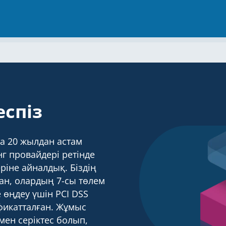
еспіз
а 20 жылдан астам
нг провайдері ретінде
ріне айналдық. Біздің
ан, олардың 7-сы төлем
 өңдеу үшін PCI DSS
фикатталған. Жұмыс
імен серіктес болып,