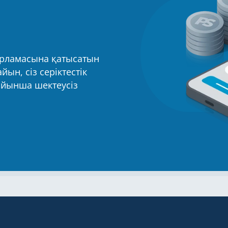
дарламасына қатысатын
ын, сіз серіктестік
ойынша шектеусіз