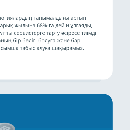
ологиялардың танымалдығы артып
 нарық жылына 68%-ға дейін ұлғаяды,
лтты сервистерге тарту әсіресе тиімді
аның бір бөлігі болуға және бар
сымша табыс алуға шақырамыз.