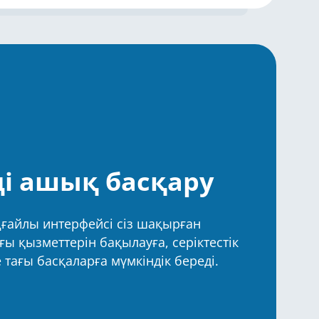
і ашық басқару
ыңғайлы интерфейсі сіз шақырған
ы қызметтерін бақылауға, серіктестік
тағы басқаларға мүмкіндік береді.