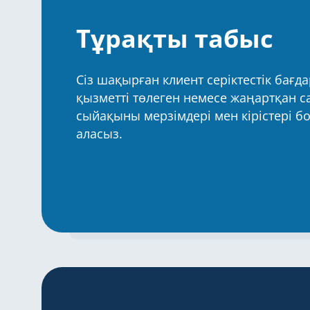
Тұрақты табыс
Сіз шақырған клиент серіктестік бағ
қызметті төлеген немесе жаңартқан сай
сыйақыны мерзімдері мен кірістері б
аласыз.