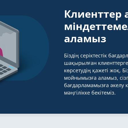
Клиенттер
міндеттемел
аламыз
Біздің серіктестік бағдар
шақырылған клиенттерге 
көрсетудің қажеті жоқ. Б
мойнымызға аламыз, сізге
бағдарламамызға әкелу к
мәңгілікке бекітеміз.