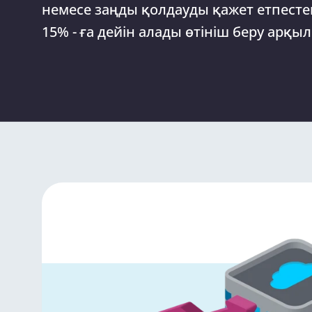
немесе заңды қолдауды қажет етпесте
15% - ға дейін алады өтініш беру арқыл