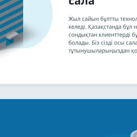
сала
Жыл сайын бұлтты техн
келеді. Қазақстанда бұл
сондықтан клиенттерді бұ
болады. Біз сізді осы сал
тұтынушыларыңыздан қо