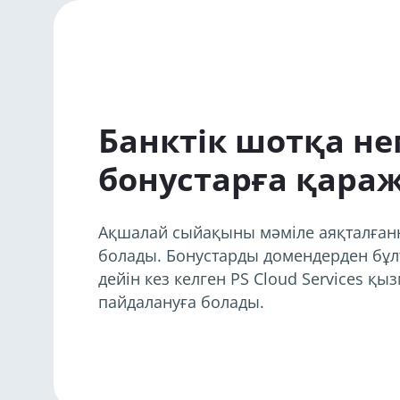
Банктік шотқа не
бонустарға қараж
Ақшалай сыйақыны мәміле аяқталғанна
болады. Бонустарды домендерден бұ
дейін кез келген PS Cloud Services қы
пайдалануға болады.