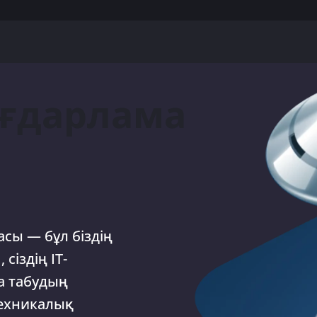
ағдарлама
асы — бұл біздің
сіздің IT-
а табудың
 техникалық