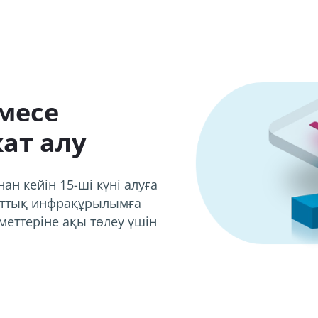
месе
ат алу
н кейін 15-ші күні алуға
лттық инфрақұрылымға
зметтеріне ақы төлеу үшін