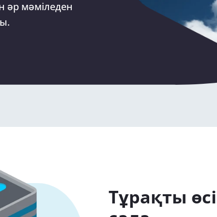
н әр мәміледен
ы.
Тұрақты өс