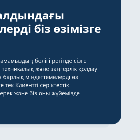
 алдындағы
ерді біз өзімізге
ламамыздың бөлігі ретінде сізге
техникалық және заңгерлік қолдау
із барлық міндеттемелерді өз
 тек Клиентті серіктестік
ерек және біз оны жүйемізде