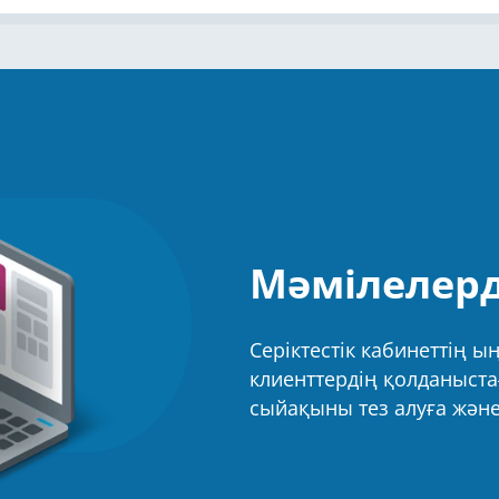
Мәмілелерд
Серіктестік кабинеттің 
клиенттердің қолданыстағ
сыйақыны тез алуға және 