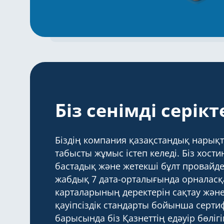
Біз сенімді серікт
Біздің компания қазақстандық нарықт
табысты жұмыс істеп келеді. Біз хости
бастадық және жетекші бұлт провайде
жабдық 7 дата-орталығында орналасқ
карталарының деректерін сақтау және
қауіпсіздік стандарты бойынша серти
барысында біз Қазнеттің едәуір бөліг