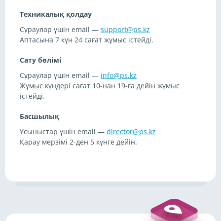
Техникалық қолдау
Сұраулар үшін email
—
support@ps.kz
Аптасына 7 күн 24 сағат жұмыс істейді.
Сату бөлімі
Сұраулар үшін email
—
info@ps.kz
Жұмыс күндері сағат 10-нан 19-ға дейін жұмыс
істейді.
Басшылық
Ұсыныстар үшін email
—
director@ps.kz
Қарау мерзімі 2-ден 5 күнге дейін.