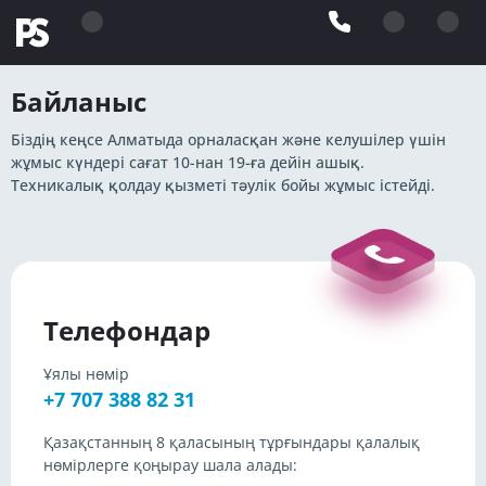
Байланыс
Біздің кеңсе Алматыда орналасқан және келушілер үшін
жұмыс күндері сағат 10-нан 19-ға дейін ашық.
Техникалық қолдау қызметі тәулік бойы жұмыс істейді.
Телефондар
Ұялы нөмір
+7 707 388 82 31
Қазақстанның 8 қаласының тұрғындары қалалық
нөмірлерге қоңырау шала алады: