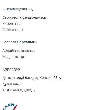
Ынтымақтастық
Серіктестік бағдарламасы
Клиенттер
Серіктестер
Баспасөз орталығы
Арнайы ұсыныстар
Жаңалықтар
Құралдар
Қызметтерді басқару Консолі PS.kz
Құжаттама
Техникалық қолдау