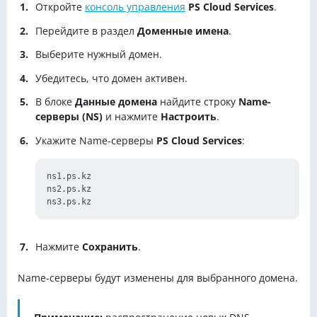
Откройте
консоль управления
PS Cloud Services
.
Перейдите в раздел
Доменные имена
.
Выберите нужный домен.
Убедитесь, что домен активен.
В блоке
Данные домена
найдите строку
Name-
серверы (NS)
и нажмите
Настроить
.
Укажите Name-серверы
PS Cloud Services
:
ns1.ps.kz

ns2.ps.kz

Нажмите
Сохранить
.
Name-серверы будут изменены для выбранного домена.