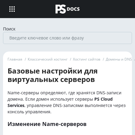
Поиск
Главная
/
Классический хостинг
/
Хостинг сайтов
/
Домены и DNS
Базовые настройки для
виртуальных серверов
Name-серверы определяют, где хранятся DNS-записи
домена. Если домен использует серверы
PS Cloud
Services
, управление DNS-записями выполняется через
консоль управления.
Изменение Name-серверов