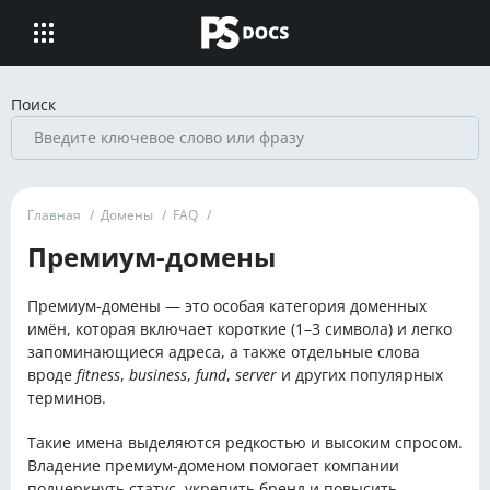
Поиск
Главная
/
Домены
/
FAQ
/
Премиум-домены
Премиум-домены — это особая категория доменных
имён, которая включает короткие (1–3 символа) и легко
запоминающиеся адреса, а также отдельные слова
вроде
fitness
,
business
,
fund
,
server
и других популярных
терминов.
Такие имена выделяются редкостью и высоким спросом.
Владение премиум-доменом помогает компании
подчеркнуть статус, укрепить бренд и повысить