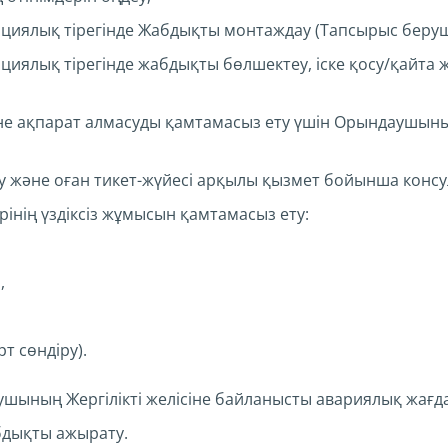
иялық тірегінде Жабдықты монтаждау (Тапсырыс беруш
ялық тірегінде жабдықты бөлшектеу, іске қосу/қайта ж
не ақпарат алмасуды қамтамасыз ету үшін Орындаушыны
еу және оған тикет-жүйесі арқылы қызмет бойынша консу
рінің үздіксіз жұмысын қамтамасыз ету:
,
рт сөндіру).
ының Жергілікті желісіне байланысты авариялық жағда
бдықты ажырату.