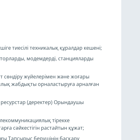
ге тиесілі техникалық құралдар кешені;
торларды, модемдерді, станцияларды
т сөндіру жүйелерімен және жоғары
ялық жабдықты орналастыруға арналған
ресурстар (деректер) Орындаушы
телекоммуникациялық тірекке
рға сәйкестігін растайтын құжат;
ғы Тапсырыс берушінің басқару