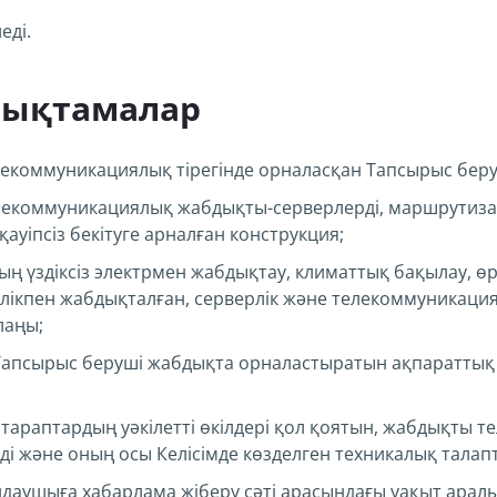
еді.
нықтамалар
коммуникациялық тірегінде орналасқан Тапсырыс беруші
екоммуникациялық жабдықты-серверлерді, маршрутиза
ауіпсіз бекітуге арналған конструкция;
үздіксіз электрмен жабдықтау, климаттық бақылау, өр
лікпен жабдықталған, серверлік және телекоммуникаци
лаңы;
апсырыс беруші жабдықта орналастыратын ақпараттық 
тараптардың уәкілетті өкілдері қол қоятын, жабдықты 
 және оның осы Келісімде көзделген техникалық талапта
аушыға хабарлама жіберу сәті арасындағы уақыт аралы