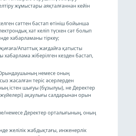
елтіру жұмыстары аяқталғаннан кейін
ркелген сәттен бастап өтініш бойынша
лектрондық хат келіп түскен сәт болып
інде хабарламаны тіркеу;
қиғаға/Апаттық жағдайға қатысты
 хабарлама жіберілген кезден бастап,
л Орындаушының немесе оның
тсыз жасалған теріс әсерлерден
ң істен шығуы (бұзылуы), не Деректер
к жүйелері) ақаулығы салдарынан орын
е/немесе Деректер орталығының, оның
де желілік жабдықтағы, инженерлік