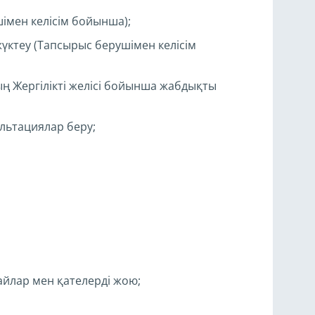
імен келісім бойынша);
үктеу (Тапсырыс берушімен келісім
ң Жергілікті желісі бойынша жабдықты
льтациялар беру;
йлар мен қателерді жою;