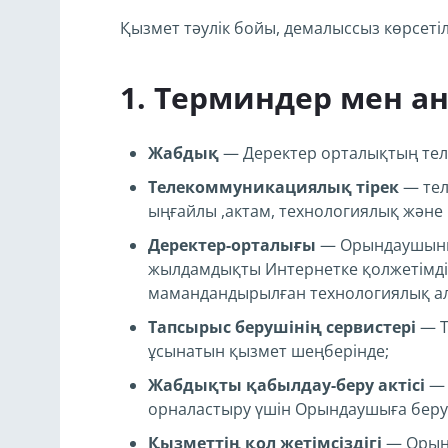
Қызмет тәулік бойы, демалыссыз көрсетіл
Терминдер мен а
Жабдық
— Деректер орталықтың теле
Телекоммуникациялық тірек
— тел
ыңғайлы ,актам, технологиялық және қ
Деректер-орталығы
— Орындаушының 
жылдамдықты Интернетке қолжетімді
мамандандырылған технологиялық а
Тапсырыс берушінің сервистері
— Т
ұсынатын қызмет шеңберінде;
Жабдықты қабылдау-беру актісі
— 
орналастыру үшін Орындаушыға беруді
Қызметтің қол жетімсіздігі
— Орынд