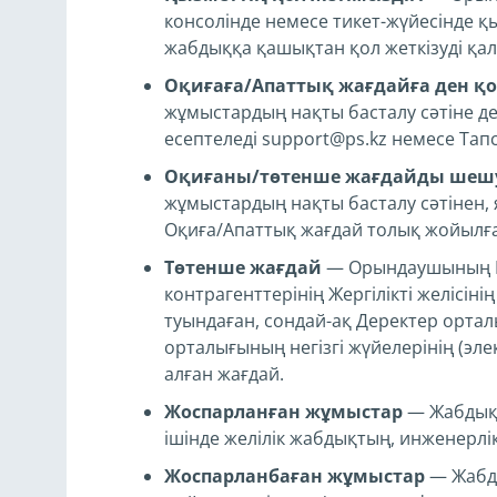
консолінде немесе тикет-жүйесінде қ
жабдыққа қашықтан қол жеткізуді қалп
Оқиғаға/Апаттық жағдайға ден қ
жұмыстардың нақты басталу сәтіне дей
есептеледі support@ps.kz немесе Тап
Оқиғаны/төтенше жағдайды шеш
жұмыстардың нақты басталу сәтінен,
Оқиға/Апаттық жағдай толық жойылған
Төтенше жағдай
— Орындаушының Қы
контрагенттерінің Жергілікті желісін
туындаған, сондай-ақ Деректер орта
орталығының негізгі жүйелерінің (эл
алған жағдай.
Жоспарланған жұмыстар
— Жабдықт
ішінде желілік жабдықтың, инженерл
Жоспарланбаған жұмыстар
— Жабды