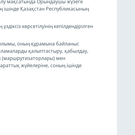
 алу мақсатында Орындаушы жүзеге
ң ішінде Қазақстан Республикасының
здіксіз көрсетілуінің кепілдендірілген
ылымы, оның құрамына байланыс
ламаларды қалыптастыру, қабылдау,
ры (маршрутизаторлары) мен
араттық жүйелеріне, соның ішінде