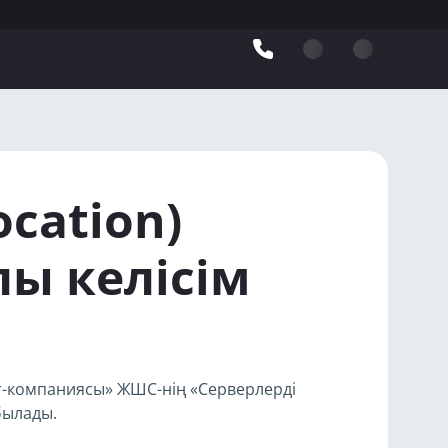
cation)
лы келісім
ет-компаниясы» ЖШС-нің «Серверлерді
былады.