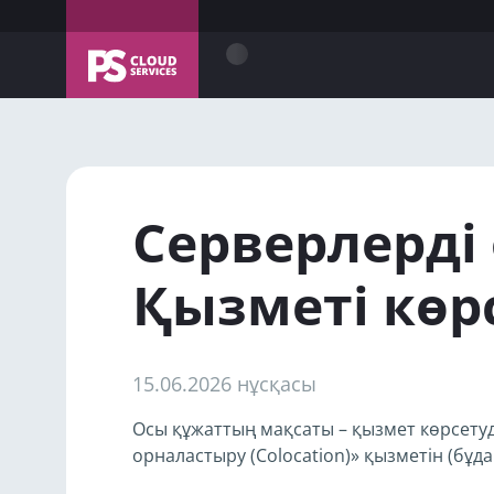
Серверлерді 
Қызметі көрс
15.06.2026 нұсқасы
Осы құжаттың мақсаты – қызмет көрсетуд
орналастыру (Colocation)» қызметін (бұд