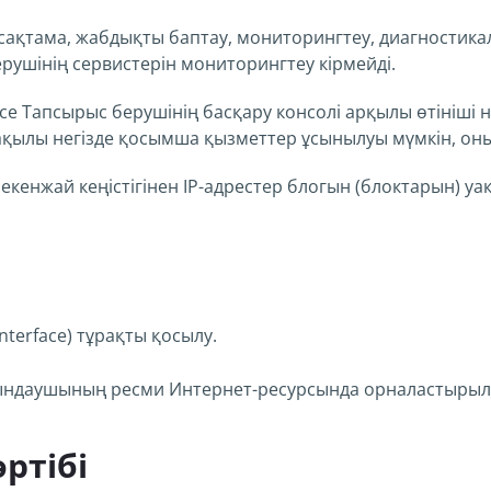
ақтама, жабдықты баптау, мониторингтеу, диагностика
рушінің сервистерін мониторингтеу кірмейді.
се Тапсырыс берушінің басқару консолі арқылы өтініші 
 ақылы негізде қосымша қызметтер ұсынылуы мүмкін, оны
енжай кеңістігінен IP-адрестер блогын (блоктарын) уа
Interface) тұрақты қосылу.
ындаушының ресми Интернет-ресурсында орналастырыл
ртібі