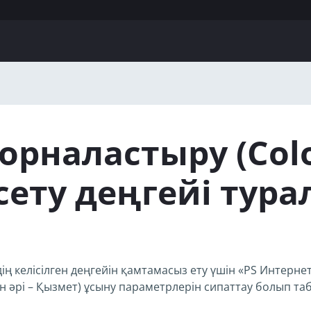
орналастыру (Сolo
ету деңгейі тура
ің келісілген деңгейін қамтамасыз ету үшін «PS Интерн
ан әрі – Қызмет) ұсыну параметрлерін сипаттау болып та