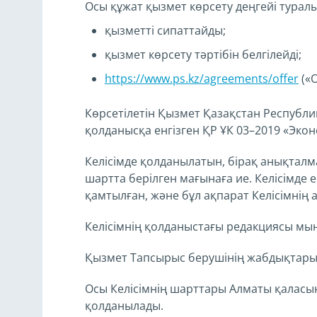
Осы құжат қызмет көрсету деңгейі туралы 
қызметті сипаттайды;
қызмет көрсету тәртібін белгілейді;
https://www.ps.kz/agreements/offer
(«
Көрсетілетін Қызмет Қазақстан Республ
қолданысқа енгізген ҚР ҰК 03–2019 «Экон
Келісімде қолданылатын, бірақ анықта
шартта берілген мағынаға ие. Келісімде 
қамтылған, және бұл ақпарат Келісімнің
Келісімнің қолданыстағы редакциясы м
Қызмет Тапсырыс берушінің жабдықтары
Осы Келісімнің шарттары Алматы қалас
қолданылады.