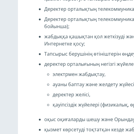
Деректер орталықтың телекоммуникац
Деректер орталықтың телекоммуникаци
бойынша);
жабдыққа қашықтан қол жеткізуді жә
Интернетке қосу;
Тапсырыс берушінің өтініштерін өңд
деректер орталығының негізгі жүйеле
электрмен жабдықтау,
ауаны баптау және желдету жүйесі
деректер желісі,
қауіпсіздік жүйелері (физикалық, ө
оқыс оқиғаларды шешу және Орындауш
қызмет көрсетуді тоқтатқан кезде жа