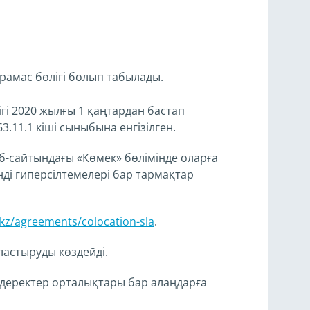
амас бөлігі болып табылады.
і 2020 жылғы 1 қаңтардан бастап
.11.1 кіші сыныбына енгізілген.
б-сайтындағы «Көмек» бөлімінде оларға
нді гиперсілтемелері бар тармақтар
.kz/agreements/colocation-sla
.
астыруды көздейді.
деректер орталықтары бар алаңдарға