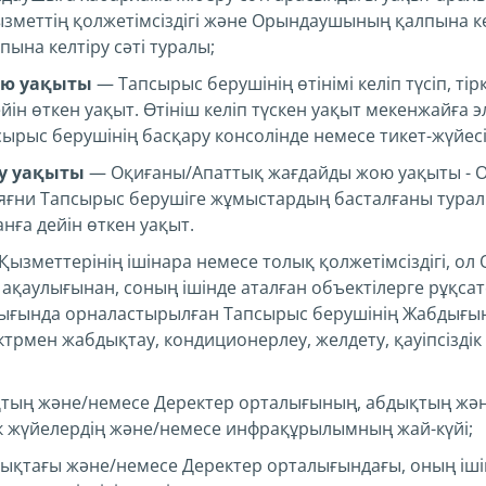
ызметтің қолжетімсіздігі және Орындаушының қалпына к
ына келтіру сәті туралы;
ою уақыты
— Тапсырыс берушінің өтінімі келіп түсіп, ті
ін өткен уақыт. Өтініш келіп түскен уақыт мекенжайға э
сырыс берушінің басқару консолінде немесе тикет-жүйес
у уақыты
— Оқиғаны/Апаттық жағдайды жою уақыты - О
 яғни Тапсырыс берушіге жұмыстардың басталғаны туралы
ға дейін өткен уақыт.
зметтерінің ішінара немесе толық қолжетімсіздігі, о
ің ақаулығынан, соның ішінде аталған объектілерге рұқса
лығында орналастырылған Тапсырыс берушінің Жабдығыны
ектрмен жабдықтау, кондиционерлеу, желдету, қауіпсізді
ың және/немесе Деректер орталығының, абдықтың жән
ік жүйелердің және/немесе инфрақұрылымның жай-күйі;
қтағы және/немесе Деректер орталығындағы, оның ішін