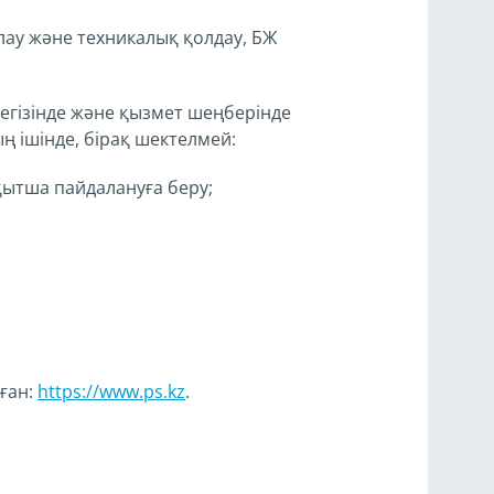
лау және техникалық қолдау, БЖ
негізінде және қызмет шеңберінде
ң ішінде, бірақ шектелмей:
қытша пайдалануға беру;
ған:
https://www.ps.kz
.