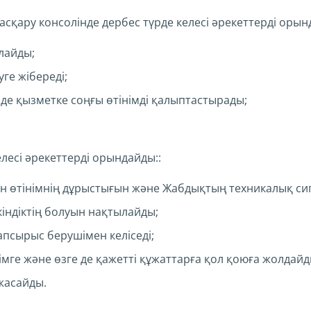
Басқару консолінде дербес түрде келесі әрекеттерді орын
лайды;
ге жібереді;
де қызметке соңғы өтінімді қалыптастырады;
елесі әрекеттерді орындайды::
н өтінімнің дұрыстығын және Жабдықтың техникалық с
індіктің болуын нақтылайды;
псырыс берушімен келіседі;
імге және өзге де қажетті құжаттарға қол қоюға жолдайд
жасайды.