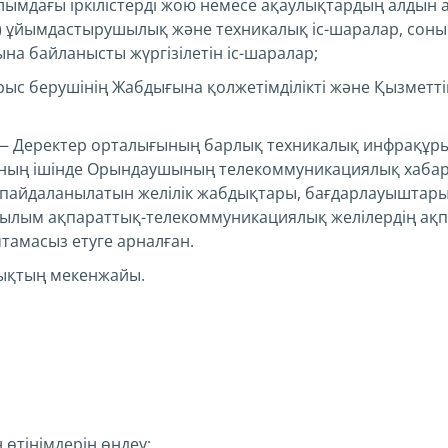
ымдағы іркілістерді жою немесе ақаулықтардың алдын
) ұйымдастырушылық және техникалық іс-шаралар, соны
на байланысты жүргізілетін іс-шаралар;
с берушінің Жабдығына қолжетімділікті және Қызметтің ү
 Деректер орталығының барлық техникалық инфрақұр
соның ішінде Орындаушының телекоммуникациялық хабар
шін пайдаланылатын желілік жабдықтары, бағдарлауышта
рылым ақпараттық-телекоммуникациялық желілердің ақп
мтамасыз етуге арналған.
ықтың мекенжайы.
 өтінімдерін өңдеу;