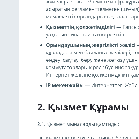
жүйелердегі және/немесе инфрақұрыл
асыратын регламенттелмеген (шұғыл
мемлекеттік органдарының талаптары
Қызметтің қолжетімділігі
— Тапсыры
уақытын сипаттайтын көрсеткіш.
Орындаушының жергілікті желісі
—
құралдары мен байланыс желілері, 
өңдеу, сақтау, беру және жеткізу ү
коммутаторлары кіреді; бұл инфрақұ
Интернет желісіне қолжетімділікті қа
IP мекенжайы
— Интернеттегі Жабд
Қызмет Құрамы
2.1. Қызмет мыналарды қамтиды:
қызмет көрсетуге тапсырыс берушінің