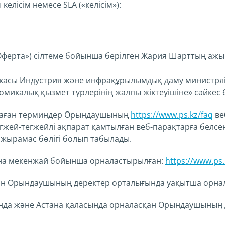
келісім немесе SLA («келісім»):
Оферта») сілтеме бойынша берілген Жария Шарттың ажыр
икасы Индустрия және инфрақұрылымдық даму министрліг
омикалық қызмет түрлерінің жалпы жіктеуішіне» сәйкес 63
лмаған терминдер Орындаушының
https://www.ps.kz/faq
ве
егжей-тегжейлі ақпарат қамтылған веб-парақтарға белсе
 ажырамас бөлігі болып табылады.
ына мекенжай бойынша орналастырылған:
https://www.ps
н Орындаушының деректер орталығында уақытша орнал
ында және Астана қаласында орналасқан Орындаушының 