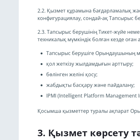
2.2. Қызмет құрамына бағдарламалық жас
конфигурациялау, сондай-ақ Тапсырыс бе
2.3. Тапсырыс берушінің Тикет-жүйе неме
техникалық мүмкіндік болған кезде оған
Тапсырыс берушіге Орындаушының мек
қол жеткізу жылдамдығын арттыру;
бөлінген желіні қосу;
жабдықты басқару және пайдалану;
IPMI (Intelligent Platform Management 
Қосымша қызметтер туралы ақпарат Ор
Қызмет көрсету тә