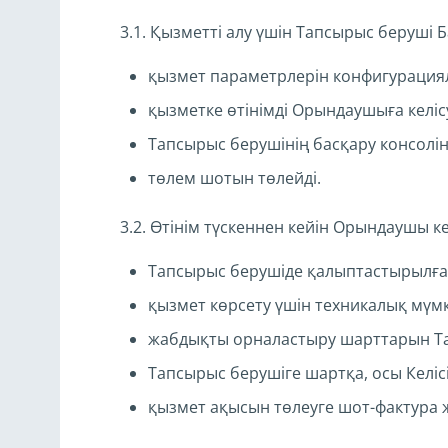
3.1. Қызметті алу үшін Тапсырыс беруші 
қызмет параметрлерін конфигурация
қызметке өтінімді Орындаушыға келісу
Тапсырыс берушінің басқару консолін
төлем шотын төлейді.
3.2. Өтінім түскеннен кейін Орындаушы к
Тапсырыс берушіде қалыптастырылға
қызмет көрсету үшін техникалық мүмк
жабдықты орналастыру шарттарын Та
Тапсырыс берушіге шартқа, осы Келіс
қызмет ақысын төлеуге шот-фактура 