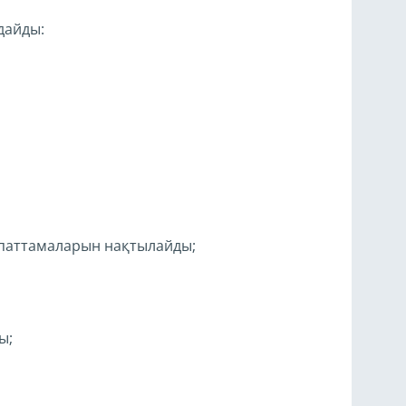
дайды:
ипаттамаларын нақтылайды;
ы;