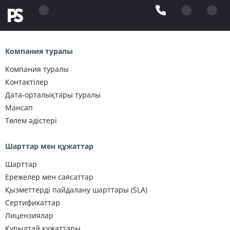
Компания туралы
Компания туралы
Контактілер
Дата-орталықтары туралы
Мансап
Төлем әдістері
Шарттар мен құжаттар
Шарттар
Ережелер мен саясаттар
Қызметтерді пайдалану шарттары (SLA)
Сертификаттар
Лицензиялар
Құрылтай құжаттары