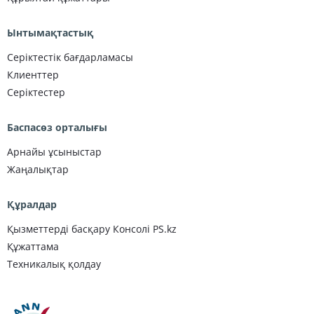
Ынтымақтастық
Серіктестік бағдарламасы
Клиенттер
Серіктестер
Баспасөз орталығы
Арнайы ұсыныстар
Жаңалықтар
Құралдар
Қызметтерді басқару Консолі PS.kz
Құжаттама
Техникалық қолдау