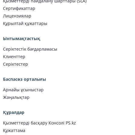
Қызметтерді пайдалану шарттары (SLA)
Сертификаттар
Лицензиялар
Құрылтай құжаттары
Ынтымақтастық
Серіктестік бағдарламасы
Клиенттер
Серіктестер
Баспасөз орталығы
Арнайы ұсыныстар
Жаңалықтар
Құралдар
Қызметтерді басқару Консолі PS.kz
Құжаттама