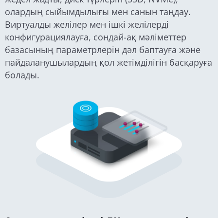
олардың сыйымдылығы мен санын таңдау.
Виртуалды желілер мен ішкі желілерді
конфигурациялауға, сондай-ақ мәліметтер
базасының параметрлерін дәл баптауға және
пайдаланушылардың қол жетімділігін басқаруға
болады.