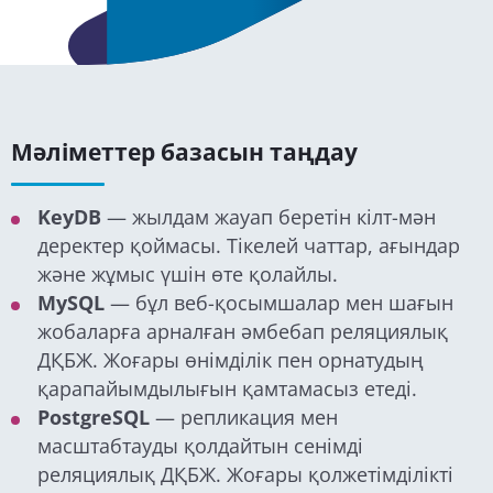
Мәліметтер базасын таңдау
KeyDB
— жылдам жауап беретін кілт-мән
деректер қоймасы. Тікелей чаттар, ағындар
және жұмыс үшін өте қолайлы.
MySQL
— бұл веб-қосымшалар мен шағын
жобаларға арналған әмбебап реляциялық
ДҚБЖ. Жоғары өнімділік пен орнатудың
қарапайымдылығын қамтамасыз етеді.
PostgreSQL
— репликация мен
масштабтауды қолдайтын сенімді
реляциялық ДҚБЖ. Жоғары қолжетімділікті