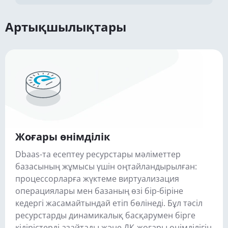
Артықшылықтары
Жоғары өнімділік
Dbaas-та есептеу ресурстары мәліметтер
базасының жұмысы үшін оңтайландырылған:
процессорларға жүктеме виртуализация
операциялары мен базаның өзі бір-біріне
кедергі жасамайтындай етіп бөлінеді. Бұл тәсіл
ресурстарды динамикалық басқарумен бірге
кідірістерді азайтады және ДҚ жоғары өнімділігін