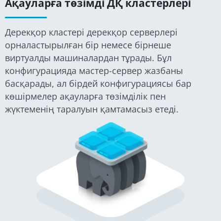
Ақауларға төзімді ДҚ кластерлері
Дерекқор кластері дерекқор серверлері
орналастырылған бір немесе бірнеше
виртуалды машиналардан тұрады. Бұл
конфигурацияда мастер-сервер жазбаны
басқарады, ал бірдей конфигурациясы бар
көшірмелер ақауларға төзімділік пен
жүктеменің таралуын қамтамасыз етеді.