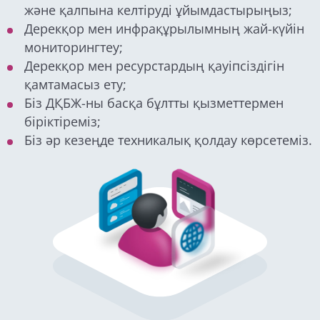
және қалпына келтіруді ұйымдастырыңыз;
Дерекқор мен инфрақұрылымның жай-күйін
мониторингтеу;
Дерекқор мен ресурстардың қауіпсіздігін
қамтамасыз ету;
Біз ДҚБЖ-ны басқа бұлтты қызметтермен
біріктіреміз;
Біз әр кезеңде техникалық қолдау көрсетеміз.