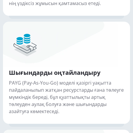
нің үздіксіз жұмысын қамтамасыз етеді.
Шығындарды оңтайландыру
PAYG (Pay-As-You-Go) моделі қазіргі уақытта
пайдаланылып жатқан ресурстарды ғана төлеуге
мүмкіндік береді, бұл қуаттылықты артық
төлеуден аулақ болуға және шығындарды
азайтуға көмектеседі.