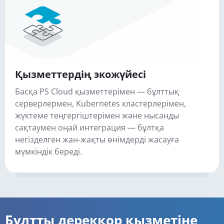
Қызметтердің экожүйесі
Басқа PS Cloud қызметтерімен — бұлттық
серверлермен, Kubernetes кластерлерімен,
жүктеме теңгергіштерімен және нысанды
сақтаумен оңай интеграция — бұлтқа
негізделген жан-жақты өнімдерді жасауға
мүмкіндік береді.
Бұлтты дерекқор қызметіне