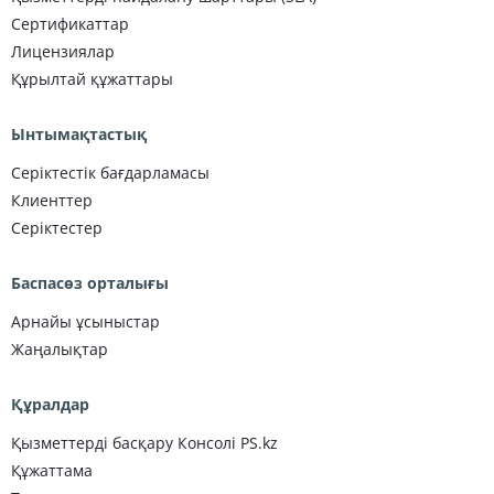
Сертификаттар
Лицензиялар
Құрылтай құжаттары
Ынтымақтастық
Серіктестік бағдарламасы
Клиенттер
Серіктестер
Баспасөз орталығы
Арнайы ұсыныстар
Жаңалықтар
Құралдар
Қызметтерді басқару Консолі PS.kz
Құжаттама