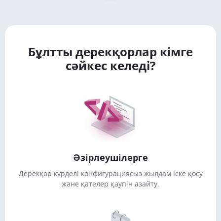
Бұлтты дерекқорлар кімге
сәйкес келеді?
Әзірлеушілерге
Дерекқор күрделі конфигурациясыз жылдам іске қосу
және қателер қаупін азайту.