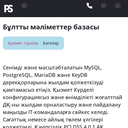
Бұлтты мәліметтер базасы
Қызмет туралы
Бағалар
Сенімді және масштабталатын MySQL,
PostgreSQL, MariaDB және KeyDB
дерекқорларына жылдам қолжеткізуді
қамтамасыз етіңіз. Қызмет Күрделі
конфигурациясыз және өнімділікті жоғалтпай
ДҚ-ны жылдам орналастыру және пайдалану
маңызды IT-командаларға сәйкес келеді.
Сағаттық немесе айлық төлем үлгілері
қолжетімді. Қауіпсіздік PCI DSS 4.0.1 АҚ