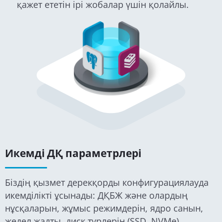
қажет ететін ірі жобалар үшін қолайлы.
Икемді ДҚ параметрлері
Біздің қызмет дерекқорды конфигурациялауда
икемділікті ұсынады: ДҚБЖ және олардың
нұсқаларын, жұмыс режимдерін, ядро санын,
жедел жадты, диск түрлерін (SSD, NVMe),