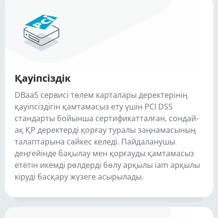
Қауіпсіздік
DBaaS сервисі төлем карталары деректерінің
қауіпсіздігін қамтамасыз ету үшін PCI DSS
стандарты бойынша сертификатталған, сондай-
ақ ҚР деректерді қорғау туралы заңнамасының
талаптарына сәйкес келеді. Пайдаланушы
деңгейінде бақылау мен қорғауды қамтамасыз
ететін икемді рөлдерді бөлу арқылы iam арқылы
кіруді басқару жүзеге асырылады.