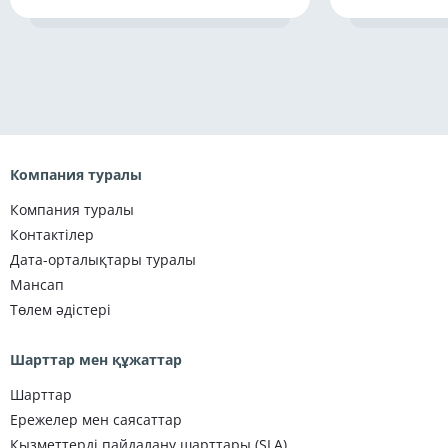
Компания туралы
Компания туралы
Контактілер
Дата-орталықтары туралы
Мансап
Төлем әдістері
Шарттар мен құжаттар
Шарттар
Ережелер мен саясаттар
Қызметтерді пайдалану шарттары (SLA)