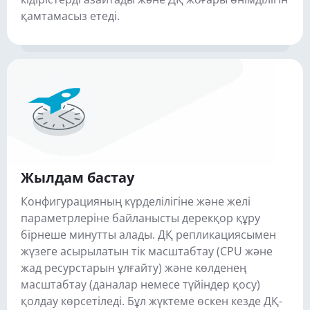
қамтамасыз етеді.
Жылдам бастау
Конфигурацияның күрделілігіне және желі
параметрлеріне байланысты дерекқор құру
бірнеше минутты алады. ДҚ репликациясымен
жүзеге асырылатын тік масштабтау (CPU және
жад ресурстарын ұлғайту) және көлденең
масштабтау (даналар немесе түйіндер қосу)
қолдау көрсетіледі. Бұл жүктеме өскен кезде ДҚ-