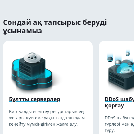
Сондай ақ тапсырыс беруді
ұсынамыз
Бұлтты серверлер
DDoS шаб
қорғау
Виртуалды есептеу ресурстарын ең
жоғары жүктеме уақытында жылдам
DDoS шабуыл
кеңейту мүмкіндігімен жалға алу.
түрлері мен ә
тұру.