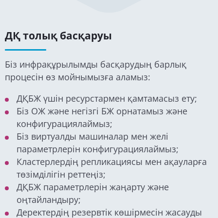
ДҚ толық басқаруы
Біз инфрақұрылымды басқарудың барлық
процесін өз мойнымызға аламыз:
ДҚБЖ үшін ресурстармен қамтамасыз ету;
Біз ОЖ және негізгі БЖ орнатамыз және
конфигурациялаймыз;
Біз виртуалды машиналар мен желі
параметрлерін конфигурациялаймыз;
Кластерлердің репликациясы мен ақауларға
төзімділігін реттеңіз;
ДҚБЖ параметрлерін жаңарту және
оңтайландыру;
Деректердің резервтік көшірмесін жасауды