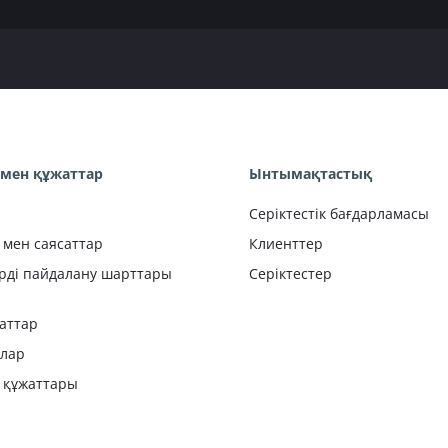
мен құжаттар
Ынтымақтастық
Серіктестік бағдарламасы
 мен саясаттар
Клиенттер
рді пайдалану шарттары
Серіктестер
аттар
лар
 құжаттары