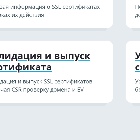
вая информация о SSL сертификатах
П
оках их действия
д
лидация и выпуск
ртификата
дация и выпуск SSL сертификатов
У
чая CSR проверку домена и EV
б