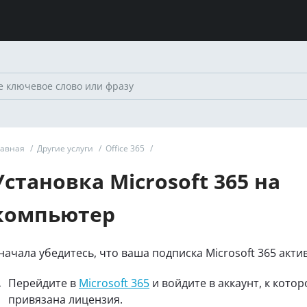
лавная
/
Другие услуги
/
Office 365
/
Установка Microsoft 365 на
компьютер
начала убедитесь, что ваша подписка Microsoft 365 акти
Перейдите в
Microsoft 365
и войдите в аккаунт, к кото
привязана лицензия.