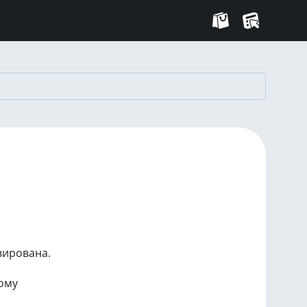
вирована.
рому