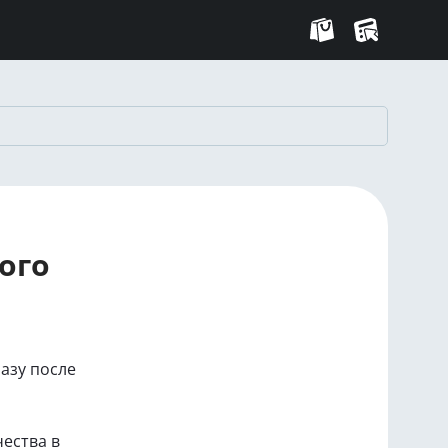
ого
азу после
ества в