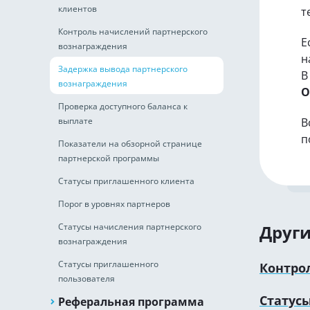
клиентов
т
Контроль начислений партнерского
Е
вознаграждения
н
Задержка вывода партнерского
В
вознаграждения
О
Проверка доступного баланса к
выплате
В
п
Показатели на обзорной странице
партнерской программы
Статусы приглашенного клиента
Порог в уровнях партнеров
Статусы начисления партнерского
Други
вознаграждения
Статусы приглашенного
Контро
пользователя
Статус
Реферальная программа