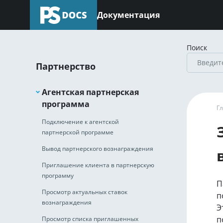
Документация
Поиск
Партнерство
Агентская партнерская
программа
Г
Подключение к агентской
партнерской программе
Вывод партнерского вознаграждения
Приглашение клиента в партнерскую
программу
П
Просмотр актуальных ставок
п
вознаграждения
Э
п
Просмотр списка приглашенных