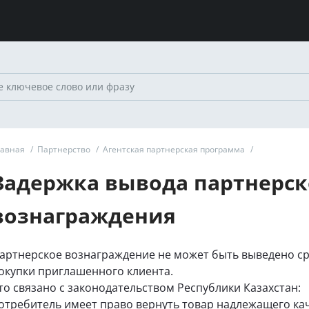
лавная
/
Партнерство
/
Агентская партнерская программа
/
Задержка вывода партнерск
вознаграждения
артнерское вознаграждение не может быть выведено ср
окупки приглашенного клиента.
то связано с законодательством Республики Казахстан:
отребитель имеет право вернуть товар надлежащего кач