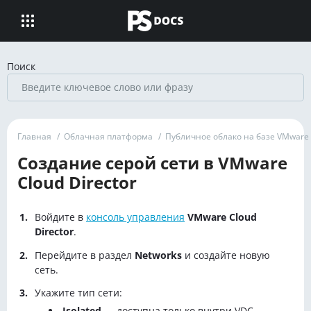
Поиск
Главная
/
Облачная платформа
/
Публичное облако на базе VMware
Создание серой сети в VMware
Cloud Director
Войдите в
консоль управления
VMware Cloud
Director
.
Перейдите в раздел
Networks
и создайте новую
сеть.
Укажите тип сети:
Isolated
— доступна только внутри VDC.