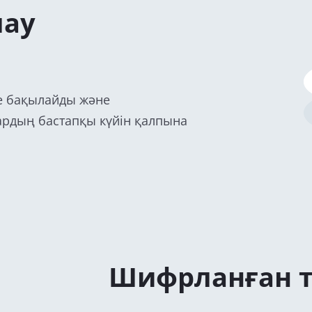
лау
де бақылайды және
рдың бастапқы күйін қалпына
Шифрланған т