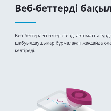
Веб-беттерді бақы
Веб-беттердегі өзгерістерді автоматты түр
шабуылдаушылар бұрмалаған жағдайда ола
келтіреді.