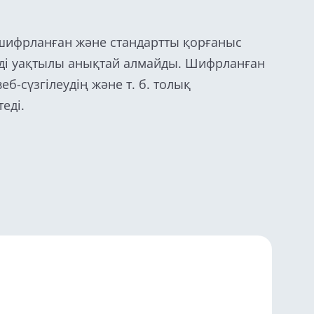
 шифрланған және стандартты қорғаныс
рді уақтылы анықтай алмайды. Шифрланған
еб-сүзгілеудің және т. б. толық
еді.