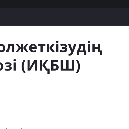
олжеткізудің
зі (ИҚБШ)