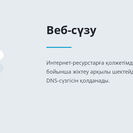
Веб-сүзу
Интернет-ресурстарға қолжетімді
бойынша жіктеу арқылы шектейді
DNS-сүзгісін қолданады.