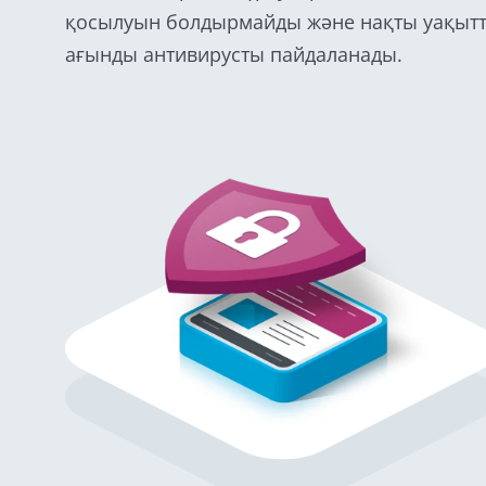
қосылуын болдырмайды және нақты уақытта
ағынды антивирусты пайдаланады.