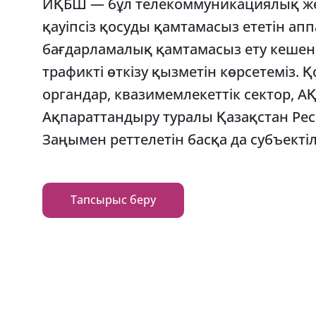
ИҚБШ — бұл телекоммуникациялық же
қауіпсіз қосуды қамтамасыз ететін ап
бағдарламалық қамтамасыз ету кешен
трафикті өткізу қызметін көрсетеміз. 
органдар, квазимемлекеттік сектор, 
Ақпараттандыру туралы Қазақстан Р
Заңымен реттелетін басқа да субъектіл
Тапсырыс беру