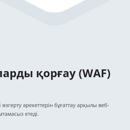
арды қорғау (WAF)
і өзгерту әрекеттерін бұғаттау арқылы веб-
мтамасыз етеді.