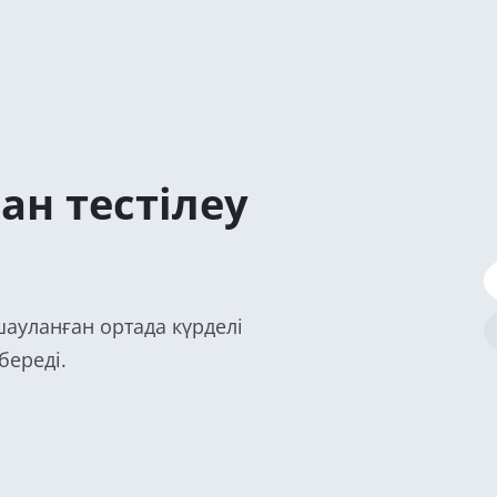
ан тестілеу
қшауланған ортада күрделі
береді.