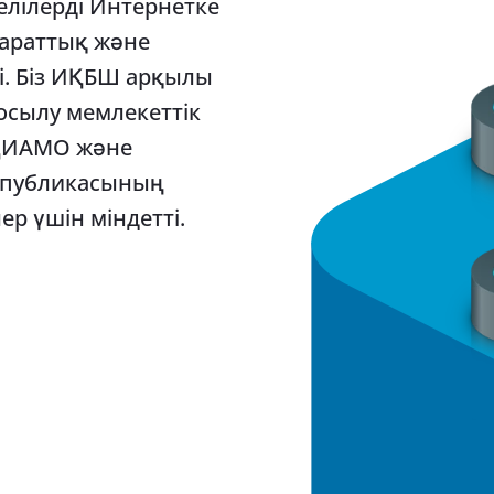
лілерді Интернетке
параттық және
і. Біз ИҚБШ арқылы
Қосылу мемлекеттік
АҚИАМО және
еспубликасының
ер үшін міндетті.