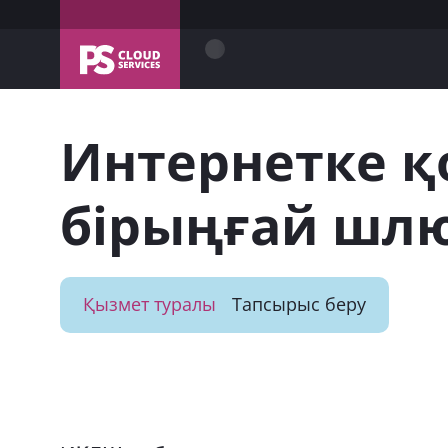
Интернетке қ
бірыңғай шлю
Қызмет туралы
Тапсырыс беру