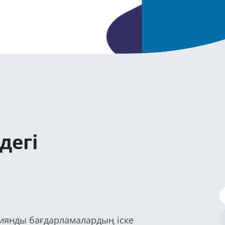
дегі
иянды бағдарламалардың іске