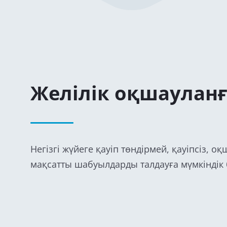
Желілік оқшауланғ
Негізгі жүйеге қауіп төндірмей, қауіпсіз, о
мақсатты шабуылдарды талдауға мүмкіндік 