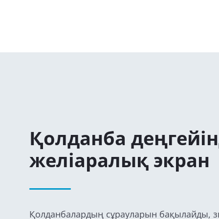
Қолданба деңгейін
желіаралық экран
Қолданбалардың сұрауларын бақылайды, з