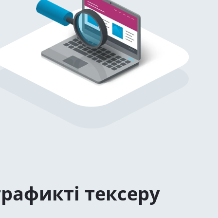
рафикті тексеру