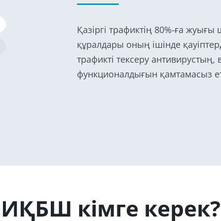
Қазіргі трафиктің 80%-ға жуығы
құралдары оның ішінде қауіпте
трафикті тексеру антивирустың, в
функционалдығын қамтамасыз ет
ИҚБШ кімге керек?