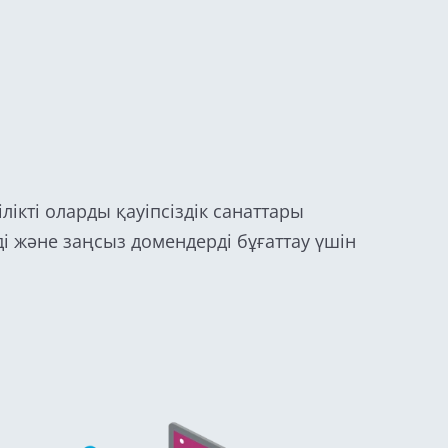
лікті оларды қауіпсіздік санаттары
 және заңсыз домендерді бұғаттау үшін