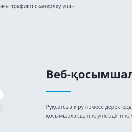
ғы трафикті сканерлеу үшін
Веб-қосымшал
Рұқсатсыз кіру немесе деректерд
қосымшалардың қауіпсіздігін қа