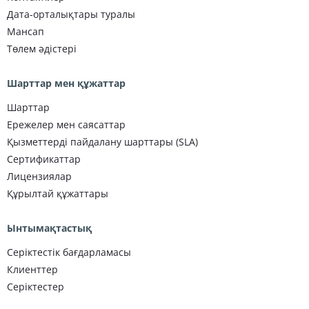
Дата-орталықтары туралы
Мансап
Төлем әдістері
Шарттар мен құжаттар
Шарттар
Ережелер мен саясаттар
Қызметтерді пайдалану шарттары (SLA)
Сертификаттар
Лицензиялар
Құрылтай құжаттары
Ынтымақтастық
Серіктестік бағдарламасы
Клиенттер
Серіктестер