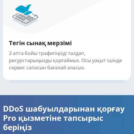
Тегін сынақ мерзімі
2 апта бойы трафигіңізді талдап,
ресурстарыңызды қорғаймыз. Осы уақыт ішінде
сервис сапасын бағалай аласыз.
DDoS шабуылдарынан қорғау
Pro қызметіне тапсырыс
беріңіз