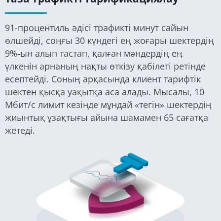
91-процентиль әдісі трафикті минут сайын
өлшейді, соңғы 30 күндегі ең жоғары шектердің
9%-ын алып тастап, қалған мәндердің ең
үлкенін арнаның нақты өткізу қабілеті ретінде
есептейді. Соның арқасында клиент тарифтік
шектен қысқа уақытқа аса алады. Мысалы, 10
Мбит/с лимит кезінде мұндай «тегін» шектердің
жиынтық ұзақтығы айына шамамен 65 сағатқа
жетеді.