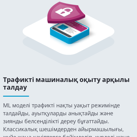
Трафикті машиналық оқыту арқылы
талдау
ML моделі трафикті нақты уақыт режимінде
талдайды, ауытқуларды анықтайды және
зиянды белсенділікті дереу бұғаттайды.
Классикалық шешімдерден айырмашылығы,