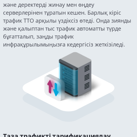
және деректерді жинау мен өңдеу
серверлерінен тұратын кешен. Барлық кіріс
трафик ТТО арқылы үздіксіз өтеді. Онда зиянды
және қалыптан тыс трафик автоматты түрде
бұғатталып, заңды трафик
инфрақұрылымыңызға кедергісіз жеткізіледі.
Таза трафикті тарификациялау