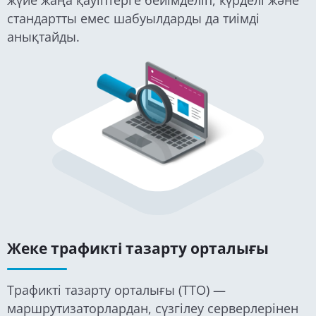
жүйе жаңа қауіптерге бейімделіп, күрделі және
стандартты емес шабуылдарды да тиімді
анықтайды.
Жеке трафикті тазарту орталығы
Трафикті тазарту орталығы (ТТО) —
маршрутизаторлардан, сүзгілеу серверлерінен