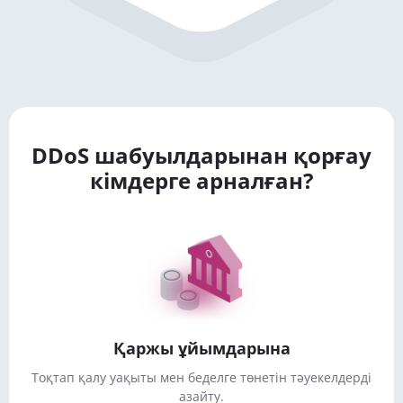
DDoS шабуылдарынан қорғау
кімдерге арналған?
Қаржы ұйымдарына
Тоқтап қалу уақыты мен беделге төнетін тәуекелдерді
азайту.