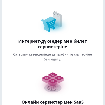
Интернет-дүкендер мен билет
сервистеріне
Сатылым кезеңдерінде де трафиктің күрт өсуіне
бейімделу.
Онлайн сервистер мен SaaS