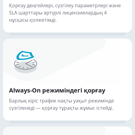
Қорғау деңгейлері, сүзгілеу параметрлері және
SLA шарттары әртүрлі лицензиялардың 4
нұсқасы қолжетімді.
Always-On режиміндегі қорғау
Барлық кіріс трафик нақты уақыт режимінде
сүзгіленеді — қорғау тұрақты жұмыс істейді.