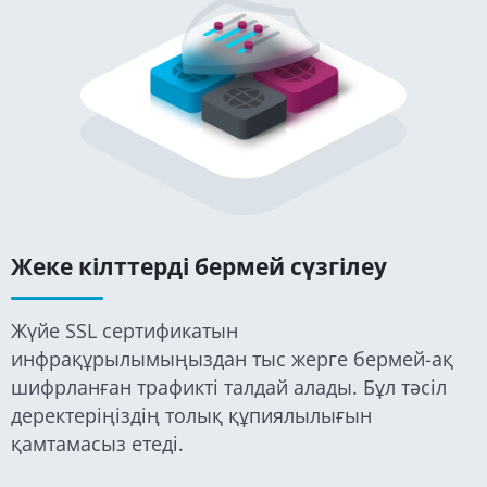
Жеке кілттерді бермей сүзгілеу
Жүйе SSL сертификатын
инфрақұрылымыңыздан тыс жерге бермей-ақ
шифрланған трафикті талдай алады. Бұл тәсіл
деректеріңіздің толық құпиялылығын
қамтамасыз етеді.