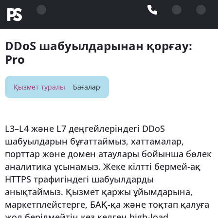
DDoS шабуылдарынан қорғау:
Pro
Қызмет туралы
Бағалар
L3–L4 және L7 деңгейлеріндегі DDoS
шабуылдарын бұғаттаймыз, хаттамалар,
порттар және домен атаулары бойынша бөлек
аналитика ұсынамыз. Жеке кілтті бермей-ақ
HTTPS трафигіндегі шабуылдарды
анықтаймыз. Қызмет қаржы ұйымдарына,
маркетплейстерге, БАҚ-қа және тоқтап қалуға
жол берілмейтін кез келген high-load