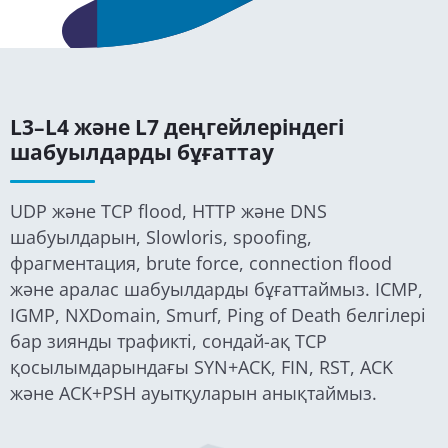
L3–L4 және L7 деңгейлеріндегі
шабуылдарды бұғаттау
UDP және TCP flood, HTTP және DNS
шабуылдарын, Slowloris, spoofing,
фрагментация, brute force, connection flood
және аралас шабуылдарды бұғаттаймыз. ICMP,
IGMP, NXDomain, Smurf, Ping of Death белгілері
бар зиянды трафикті, сондай-ақ TCP
қосылымдарындағы SYN+ACK, FIN, RST, ACK
және ACK+PSH ауытқуларын анықтаймыз.