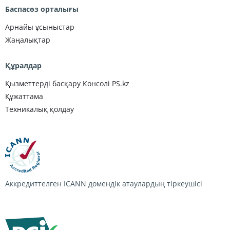
Баспасөз орталығы
Арнайы ұсыныстар
Жаңалықтар
Құралдар
Қызметтерді басқару Консолі PS.kz
Құжаттама
Техникалық қолдау
Аккредиттелген ICANN домендік атаулардың тіркеушісі