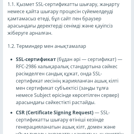
1.1. Қызмет SSL-сертификатты шығару, жаңарту
немесе қайта шығару процесін сүйемелдеуді
қамтамасыз етеді, бұл сайт пен браузер
арасындағы деректерді сенімді және қауіпсіз
жіберуге арналған.
1.2. Терминдер мен анықтамалар
SSL-сертификат
(бұдан әрі — сертификат) —
RFC-2986 халықаралық стандартына сәйкес
рәсімделген сандық құжат, онда SSL-
сертификат иесінің жарияланған ашық кілті
мен сертификат субъектісі (заңды тұлға
немесе Subject өрісінде көрсетілген сервер)
арасындағы сәйкестікті растайды.
CSR (Certificate Signing Request)
— SSL-
сертификатты шығару өтініші кезінде
генерацияланатын ашық кілт, домен және