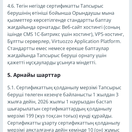
4.6. Тегін негізде сертификатты Тапсырыс
берушінің өтініші бойынша Орындаушы мына
қызметтер көрсетілгенде стандартты баптау
жағдайында орнатады: Веб-сайт хостингі (соның
ішінде CMS 1C-Битрикс үшін хостинг), VPS-хостинг,
Бұлтты серверлер, Virtuozzo Application Platform.
Стандартты емес немесе ерекше баптаулар
жағдайында Тапсырыс беруші орнату үшін
қажетті нұсқауларды ұсынуға міндетті.
Арнайы шарттар
5.1. Сертификаттың қолданылу мерзімі Тапсырыс
беруші төлеген кезеңге байланысты 1 жылдан 3
жылға дейін, 2026 жылғы 1 наурыздан бастап
шығарылатын сертификаттардың қолданылу
мерзімі 199 (жүз тоқсан тоғыз) күнді құрайды.
Сертификатты ұзарту сертификаттың қолданылу
мерзімі аяқталғанға дейін кемінде 10 (он) жұмыс