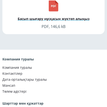
Басып шығару нұсқасын жүктеп алыңыз
PDF, 146,6 kB
Компания туралы
Компания туралы
Контактілер
Дата-орталықтары туралы
Мансап
Төлем әдістері
Шарттар мен құжаттар