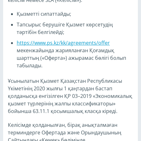
келісім немесе SLA («Келісім»):
Қызметті сипаттайды;
Тапсырыс берушіге Қызмет көрсетудің
тәртібін белгілейді;
https://www.ps.kz/kk/agreements/offer
мекенжайында жарияланған Қоғамдық
шарттың («Оферта») ажырамас бөлігі болып
табылады.
Ұсынылатын Қызмет Қазақстан Республикасы
Үкіметінің 2020 жылғы 1 қаңтардан бастап
қолданысқа енгізілген ҚР 03–2019 «Экономикалық
қызмет түрлерінің жалпы классификаторы»
бойынша 63.11.1 қосымшалық класқа кіреді.
Келісімде қолданылған, бірақ анықталмаған
терминдерге Офертада және Орындаушының
Сайтындағы «Көмек» бөлімінде