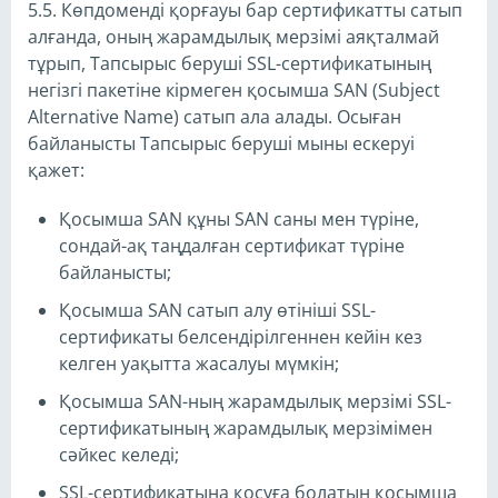
5.5. Көпдоменді қорғауы бар сертификатты сатып
алғанда, оның жарамдылық мерзімі аяқталмай
тұрып, Тапсырыс беруші SSL-сертификатының
негізгі пакетіне кірмеген қосымша SAN (Subject
Alternative Name) сатып ала алады. Осыған
байланысты Тапсырыс беруші мыны ескеруі
қажет:
Қосымша SAN құны SAN саны мен түріне,
сондай-ақ таңдалған сертификат түріне
байланысты;
Қосымша SAN сатып алу өтініші SSL-
сертификаты белсендірілгеннен кейін кез
келген уақытта жасалуы мүмкін;
Қосымша SAN-ның жарамдылық мерзімі SSL-
сертификатының жарамдылық мерзімімен
сәйкес келеді;
SSL-сертификатына қосуға болатын қосымша