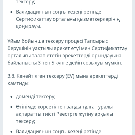
тексеру;
Валидацияның соңғы кезеңі ретінде
Сертификаттау орталығы қызметкерлерінің
қоңырауы.
Ұйым бойынша тексеру процесі Тапсырыс
берушінің уақтылы әрекет етуі мен Сертификаттау
орталығы талап ететін әрекеттерді орындауына
байланысты 3-тен 5 күнге дейін созылуы мүмкін.
3.8. Кеңейтілген тексеру (EV) мына әрекеттерді
қамтиды:
доменді тексеру;
Өтінімде көрсетілген заңды тұлға туралы
ақпаратты тиісті Реестрге жүгіну арқылы
тексеру;
Валидацияның соңғы кезеңі ретінде