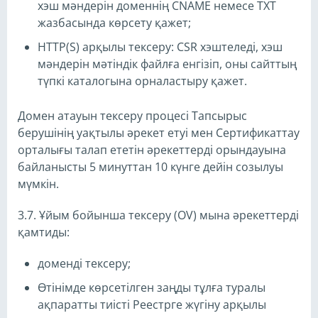
хэш мәндерін доменнің CNAME немесе TXT
жазбасында көрсету қажет;
HTTP(S) арқылы тексеру: CSR хэштеледі, хэш
мәндерін мәтіндік файлға енгізіп, оны сайттың
түпкі каталогына орналастыру қажет.
Домен атауын тексеру процесі Тапсырыс
берушінің уақтылы әрекет етуі мен Сертификаттау
орталығы талап ететін әрекеттерді орындауына
байланысты 5 минуттан 10 күнге дейін созылуы
мүмкін.
3.7. Ұйым бойынша тексеру (OV) мына әрекеттерді
қамтиды:
доменді тексеру;
Өтінімде көрсетілген заңды тұлға туралы
ақпаратты тиісті Реестрге жүгіну арқылы