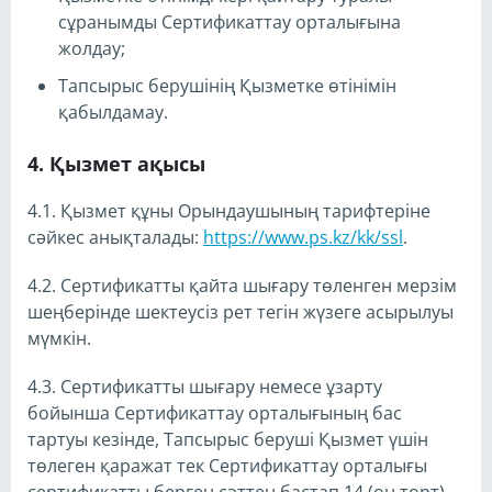
сұранымды Сертификаттау орталығына
жолдау;
Тапсырыс берушінің Қызметке өтінімін
қабылдамау.
Қызмет ақысы
4.1. Қызмет құны Орындаушының тарифтеріне
сәйкес анықталады:
https://www.ps.kz/kk/ssl
.
4.2. Сертификатты қайта шығару төленген мерзім
шеңберінде шектеусіз рет тегін жүзеге асырылуы
мүмкін.
4.3. Сертификатты шығару немесе ұзарту
бойынша Сертификаттау орталығының бас
тартуы кезінде, Тапсырыс беруші Қызмет үшін
төлеген қаражат тек Сертификаттау орталығы