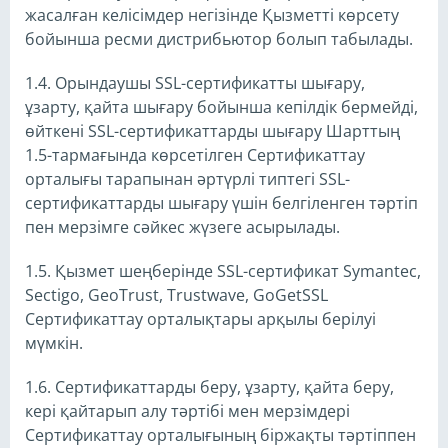
жасалған келісімдер негізінде Қызметті көрсету
бойынша ресми дистрибьютор болып табылады.
1.4. Орындаушы SSL-сертификатты шығару,
ұзарту, қайта шығару бойынша кепілдік бермейді,
өйткені SSL-сертификаттарды шығару Шарттың
1.5-тармағында көрсетілген Сертификаттау
орталығы тарапынан әртүрлі типтегі SSL-
сертификаттарды шығару үшін белгіленген тәртіп
пен мерзімге сәйкес жүзеге асырылады.
1.5. Қызмет шеңберінде SSL-сертификат Symantec,
Sectigo, GeoTrust, Trustwave, GoGetSSL
Сертификаттау орталықтары арқылы берілуі
мүмкін.
1.6. Сертификаттарды беру, ұзарту, қайта беру,
кері қайтарып алу тәртібі мен мерзімдері
Сертификаттау орталығының біржақты тәртіппен