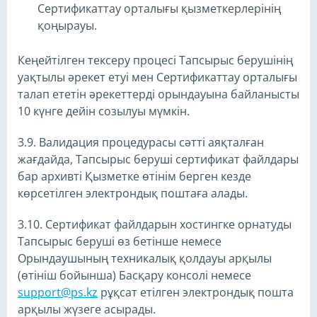
Сертификаттау орталығы қызметкерлерінің
қоңырауы.
Кеңейтілген тексеру процесі Тапсырыс берушінің
уақтылы әрекет етуі мен Сертификаттау орталығы
талап ететін әрекеттерді орындауына байланысты
10 күнге дейін созылуы мүмкін.
3.9. Валидация процедурасы сәтті аяқталған
жағдайда, Тапсырыс беруші сертификат файлдары
бар архивті Қызметке өтінім берген кезде
көрсетілген электрондық поштаға алады.
3.10. Сертификат файлдарын хостингке орнатуды
Тапсырыс беруші өз бетінше немесе
Орындаушының техникалық қолдауы арқылы
(өтініш бойынша) Басқару консолі немесе
support@ps.kz
рұқсат етілген электрондық пошта
арқылы жүзеге асырады.