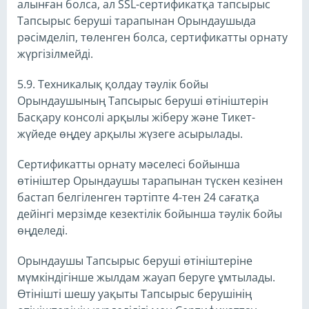
алынған болса, ал SSL-сертификатқа тапсырыс
Тапсырыс беруші тарапынан Орындаушыда
рәсімделіп, төленген болса, сертификатты орнату
жүргізілмейді.
5.9. Техникалық қолдау тәулік бойы
Орындаушының Тапсырыс беруші өтініштерін
Басқару консолі арқылы жіберу және Тикет-
жүйеде өңдеу арқылы жүзеге асырылады.
Сертификатты орнату мәселесі бойынша
өтініштер Орындаушы тарапынан түскен кезінен
бастап белгіленген тәртіпте 4-тен 24 сағатқа
дейінгі мерзімде кезектілік бойынша тәулік бойы
өңделеді.
Орындаушы Тапсырыс беруші өтініштеріне
мүмкіндігінше жылдам жауап беруге ұмтылады.
Өтінішті шешу уақыты Тапсырыс берушінің