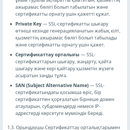
ұйым туралы ақпаратты қамтитын, қызметтің
ажырамас бөлігі болып табылатын және
сертификатты орнату үшін қажетті құжат.
Private Key
— SSL-сертификатты шығару
өтініші кезінде генерацияланатын жабық кілт,
қызметтің ажырамас бөлігі болып табылады
және сертификатты орнату үшін қажет.
Сертификаттау орталығы
— SSL-
сертификаттарын шығару, жаңарту, қайта
шығару және кері қайтару қызметін жүзеге
асыратын заңды тұлға.
SAN (Subject Alternative Name)
— SSL-
сертификатындағы қосымша өріс, бір
сертификатпен қорғалатын бірнеше домен
атауларын, субдомендерді немесе IP-
адрестерді көрсетуге мүмкіндік береді.
1.3. Орындаушы Сертификаттау орталықтарымен