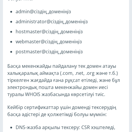
admin@сіздің_доменіңіз
administrator@сіздің_доменіңіз
hostmaster@сіздің_доменіңіз
webmaster@сіздің_доменіңіз
postmaster@сіздің_доменіңіз
Басқа мекенжайды пайдалану тек домен атауы
халықаралық аймақта (.com, .net, .org және т.б.)
тіркелген жағдайда ғана рұқсат етіледі, және бұл
электрондық пошта мекенжайы домен иесі
туралы WHOIS жазбасында көрсетілуі тиіс.
Кейбір сертификаттар үшін доменді тексерудің
басқа әдістері де қолжетімді болуы мүмкін:
DNS-жазба арқылы тексеру: CSR хэштеледі,