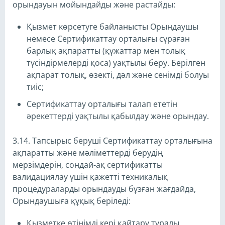
орындауын мойындайды және растайды:
Қызмет көрсетуге байланысты Орындаушы
немесе Сертификаттау орталығы сұраған
барлық ақпаратты (құжаттар мен толық
түсіндірмелерді қоса) уақтылы беру. Берілген
ақпарат толық, өзекті, дәл және сенімді болуы
тиіс;
Сертификаттау орталығы талап ететін
әрекеттерді уақтылы қабылдау және орындау.
3.14. Тапсырыс беруші Сертификаттау орталығына
ақпаратты және мәліметтерді берудің
мерзімдерін, сондай-ақ сертификатты
валидациялау үшін қажетті техникалық
процедураларды орындауды бұзған жағдайда,
Орындаушыға құқық беріледі:
Қызметке өтінімді кері қайтару туралы