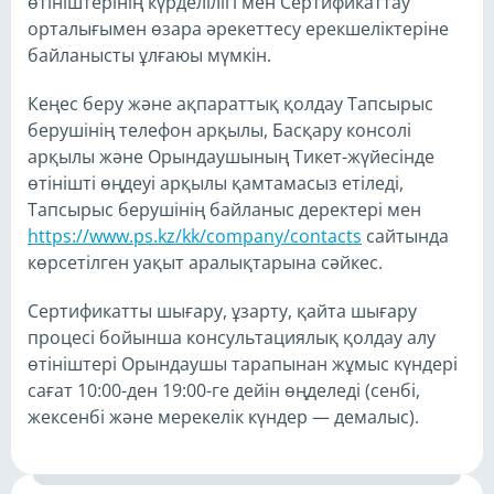
өтініштерінің күрделілігі мен Сертификаттау
орталығымен өзара әрекеттесу ерекшеліктеріне
байланысты ұлғаюы мүмкін.
Кеңес беру және ақпараттық қолдау Тапсырыс
берушінің телефон арқылы, Басқару консолі
арқылы және Орындаушының Тикет-жүйесінде
өтінішті өңдеуі арқылы қамтамасыз етіледі,
Тапсырыс берушінің байланыс деректері мен
https://www.ps.kz/kk/company/contacts
сайтында
көрсетілген уақыт аралықтарына сәйкес.
Сертификатты шығару, ұзарту, қайта шығару
процесі бойынша консультациялық қолдау алу
өтініштері Орындаушы тарапынан жұмыс күндері
сағат 10:00-ден 19:00-ге дейін өңделеді (сенбі,
жексенбі және мерекелік күндер — демалыс).