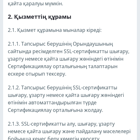
қайта қаралуы мүмкін.
Қызметтің құрамы
2.1. Қызмет құрамына мыналар кіреді:
2.1.1. Тапсырыс берушінің Орындаушының
сайтында ресімделген SSL-сертификатты шығару,
ұзарту немесе қайта шығару жөніндегі өтінімін
Сертификациялау орталығының талаптарын
ескере отырып тексеру.
2.1.2. Тапсырыс берушінің SSL-сертификатты
шығару, ұзарту немесе қайта шығару жөніндегі
өтінімін автоматтандырылған түрде
Сертификациялау орталығына жолдау.
2.1.3. SSL-сертификатты алу, шығару, ұзарту
немесе қайта шығару және пайдалану мәселелері
бойынша кеңес беру көмегін көрсету.