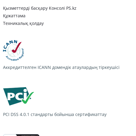
Қызметтерді басқару Консолі PS.kz
Құжаттама
Техникалық қолдау
Аккредиттелген ICANN домендік атаулардың тіркеушісі
PCI DSS 4.0.1
стандарты бойынша сертификаттау