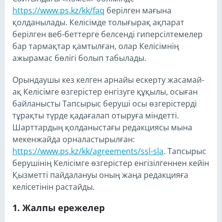
https://www.ps.kz/kk/faq
берілген мағына
қолданылады. Келісімде толығырақ ақпарат
берілген веб-беттерге белсенді гиперсілтемелер
бар тармақтар қамтылған, олар Келісімнің
ажырамас бөлігі болып табылады.
Орындаушы кез келген арнайы ескерту жасамай-
ақ Келісімге өзгерістер енгізуге құқылы, осыған
байланысты Тапсырыс беруші осы өзгерістерді
тұрақты түрде қадағалап отыруға міндетті.
Шарттардың қолданыстағы редакциясы мына
мекенжайда орналастырылған:
https://www.ps.kz/kk/agreements/ssl-sla
. Тапсырыс
берушінің Келісімге өзгерістер енгізілгеннен кейін
Қызметті пайдалануы оның жаңа редакцияға
келісетінін растайды.
Жалпы ережелер