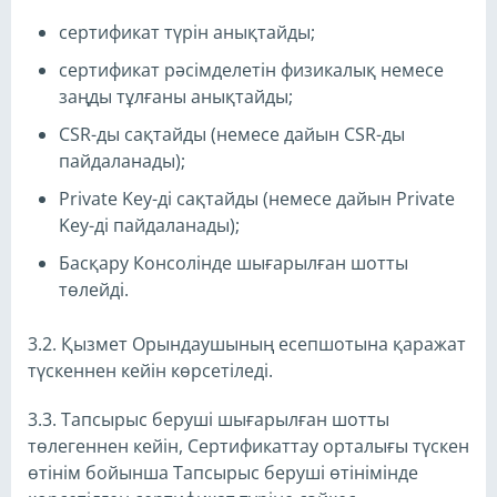
сертификат түрін анықтайды;
сертификат рәсімделетін физикалық немесе
заңды тұлғаны анықтайды;
CSR-ды сақтайды (немесе дайын CSR-ды
пайдаланады);
Private Key-ді сақтайды (немесе дайын Private
Key-ді пайдаланады);
Басқару Консолінде шығарылған шотты
төлейді.
3.2. Қызмет Орындаушының есепшотына қаражат
түскеннен кейін көрсетіледі.
3.3. Тапсырыс беруші шығарылған шотты
төлегеннен кейін, Сертификаттау орталығы түскен
өтінім бойынша Тапсырыс беруші өтінімінде