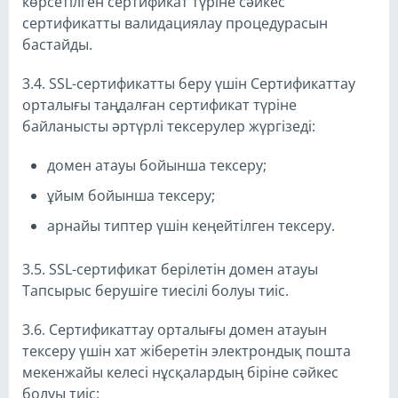
көрсетілген сертификат түріне сәйкес
сертификатты валидациялау процедурасын
бастайды.
3.4. SSL-сертификатты беру үшін Сертификаттау
орталығы таңдалған сертификат түріне
байланысты әртүрлі тексерулер жүргізеді:
домен атауы бойынша тексеру;
ұйым бойынша тексеру;
арнайы типтер үшін кеңейтілген тексеру.
3.5. SSL-сертификат берілетін домен атауы
Тапсырыс берушіге тиесілі болуы тиіс.
3.6. Сертификаттау орталығы домен атауын
тексеру үшін хат жіберетін электрондық пошта
мекенжайы келесі нұсқалардың біріне сәйкес
болуы тиіс: