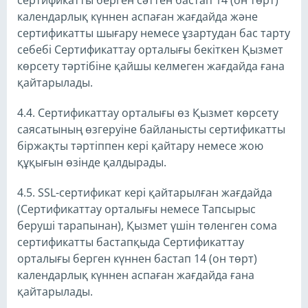
сертификатты берген сәттен бастап 14 (он төрт)
календарлық күннен аспаған жағдайда және
сертификатты шығару немесе ұзартудан бас тарту
себебі Сертификаттау орталығы бекіткен Қызмет
көрсету тәртібіне қайшы келмеген жағдайда ғана
қайтарылады.
4.4. Сертификаттау орталығы өз Қызмет көрсету
саясатының өзгеруіне байланысты сертификатты
біржақты тәртіппен кері қайтару немесе жою
құқығын өзінде қалдырады.
4.5. SSL-сертификат кері қайтарылған жағдайда
(Сертификаттау орталығы немесе Тапсырыс
беруші тарапынан), Қызмет үшін төленген сома
сертификатты бастапқыда Сертификаттау
орталығы берген күннен бастап 14 (он төрт)
календарлық күннен аспаған жағдайда ғана
қайтарылады.