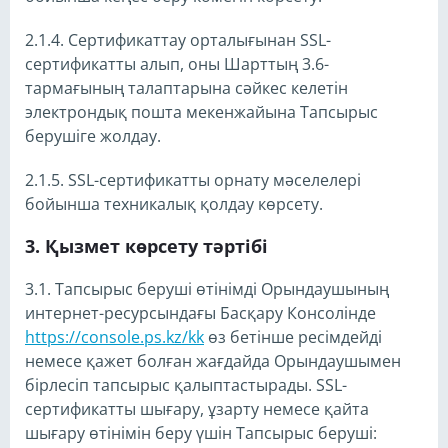
2.1.4. Сертификаттау орталығынан SSL-
сертификатты алып, оны Шарттың 3.6-
тармағының талаптарына сәйкес келетін
электрондық пошта мекенжайына Тапсырыс
берушіге жолдау.
2.1.5. SSL-сертификатты орнату мәселелері
бойынша техникалық қолдау көрсету.
Қызмет көрсету тәртібі
3.1. Тапсырыс беруші өтінімді Орындаушының
интернет-ресурсындағы Басқару Консолінде
https://console.ps.kz/kk
өз бетінше ресімдейді
немесе қажет болған жағдайда Орындаушымен
бірлесіп тапсырыс қалыптастырады. SSL-
сертификатты шығару, ұзарту немесе қайта
шығару өтінімін беру үшін Тапсырыс беруші: