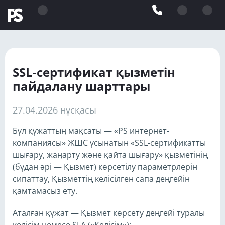
SSL-сертификат қызметін
пайдалану шарттары
27.04.2026 нұсқасы
Бұл құжаттың мақсаты — «PS интернет-
компаниясы» ЖШС ұсынатын «SSL-сертификатты
шығару, жаңарту және қайта шығару» қызметінің
(бұдан әрі — Қызмет) көрсетілу параметрлерін
сипаттау, Қызметтің келісілген сапа деңгейін
қамтамасыз ету.
Аталған құжат — Қызмет көрсету деңгейі туралы