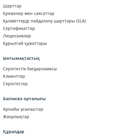
Шарттар
Ережелер мен саясаттар
Қызметтерді пайдалану шарттары (SLA)
Сертификаттар
Лицензиялар
Құрылтай құжаттары
Ынтымақтастық
Серіктестік бағдарламасы
Клиенттер
Серіктестер
Баспасөз орталығы
Арнайы ұсыныстар
Жаңалықтар
Құралдар