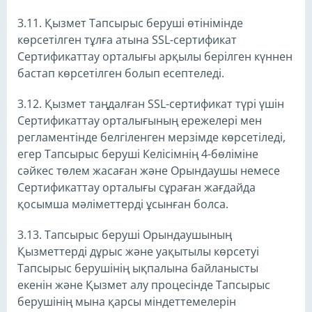
3.11. Қызмет Тапсырыс беруші өтінімінде
көрсетілген тұлға атына SSL-сертификат
Сертификаттау орталығы арқылы берілген күннен
бастап көрсетілген болып есептеледі.
3.12. Қызмет таңдалған SSL-сертификат түрі үшін
Сертификаттау орталығының ережелері мен
регламентінде белгіленген мерзімде көрсетіледі,
егер Тапсырыс беруші Келісімнің 4-бөліміне
сәйкес төлем жасаған және Орындаушы немесе
Сертификаттау орталығы сұраған жағдайда
қосымша мәліметтерді ұсынған болса.
3.13. Тапсырыс беруші Орындаушының
Қызметтерді дұрыс және уақытылы көрсетуі
Тапсырыс берушінің ықпалына байланысты
екенін және Қызмет алу процесінде Тапсырыс
берушінің мына қарсы міндеттемелерін