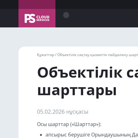
Құжаттар /
Объектілік сақтау қызметін пайдалану шар
Объектілік 
шарттары
05.02.2026 нұсқасы
Осы шарттар («Шарттар»):
апсырыс берушіге Орындаушының Дата-