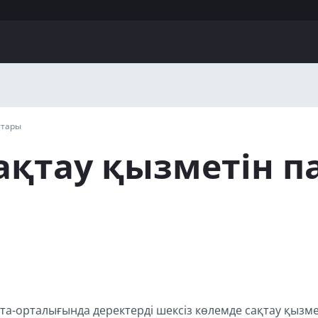
ттары
сақтау қызметін 
орталығында деректерді шексіз көлемде сақтау қызметі