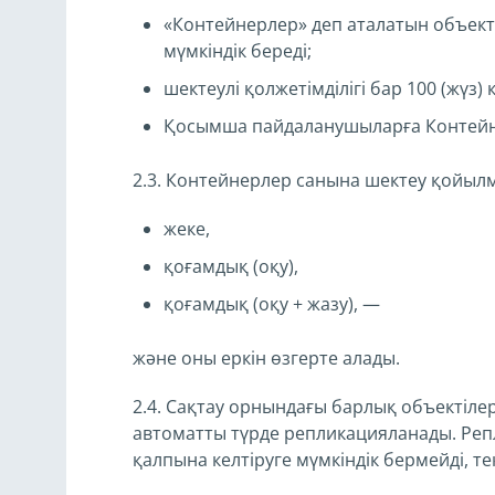
«Контейнерлер» деп аталатын объекті
мүмкіндік береді;
шектеулі қолжетімділігі бар 100 (жү
Қосымша пайдаланушыларға Контейне
2.3. Контейнерлер санына шектеу қойылм
жеке,
қоғамдық (оқу),
қоғамдық (оқу + жазу), —
және оны еркін өзгерте алады.
2.4. Сақтау орнындағы барлық объектіле
автоматты түрде репликацияланады. Репл
қалпына келтіруге мүмкіндік бермейді, тек