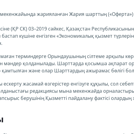
мекенжайында жарияланған Жария шарттың («Оферта») 
сіне (ҚР СК) 03–2019 сәйкес, Қазақстан Республикасы
 бастап күшіне енгізген «Экономикалық қызмет түрлеріні
.
маған терминдерге Орындаушының сілтеме арқылы көрс
ен мәндер қолданылады. Шарттарда қосымша ақпарат ор
ар қамтылған және олар Шарттардың ажырамас бөлігі бо
ескерту жасамай өзгерістер енгізуге құқылы, сол себепт
қолданыстағы редакциясы мына мекенжайда орналастыр
апсырыс берушінің Қызметті пайдалану фактісі олардың 
ы