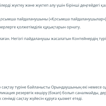
лерді жүктеу және жүктеп алу үшін бірінші деңгейдегі 
з) қосымша пайдаланушыны («Қосымша пайдаланушылар») 
рлерге қолжетімділік құқықтарын орнату.
аған. Негізгі пайдаланушы жасалатын Контейнердің түрі
р сақтау түріне байланысты Орындаушының екі немесе од
икация резервтік көшіру (бэкап) болып саналмайды, дере
 сенімді сақтау жүйесін құруға қызмет етеді.