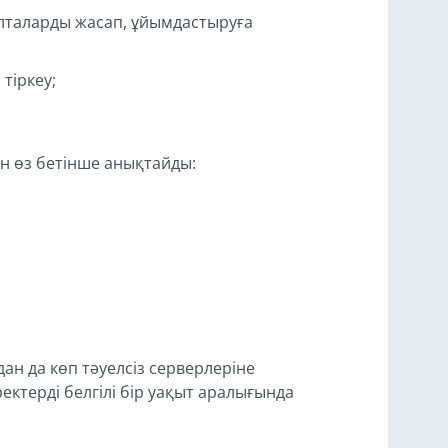
қалталарды жасап, ұйымдастыруға
тіркеу;
н өз бетінше анықтайды:
ан да көп тәуелсіз серверлеріне
ктерді белгілі бір уақыт аралығында