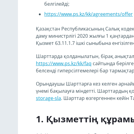
белгілейді;
https://www.ps.kz/kk/agreements/offer
Қазақстан Республикасының Салық кодек
даму министрлігі 2020 жылғы 1 қаңтардан
Қызмет 63.11.1.7 ішкі сыныбына енгізілген
Шарттарда қолданылатын, бірақ анықтал
https://www.ps.kz/kk/faq
сайтында берілг
белсенді гиперсілтемелері бар тармақт
Орындаушы Шарттарға кез келген арнайы 
үнемі бақылауға міндетті. Шарттардың 
storage-sla
. Шарттар өзгергеннен кейін Т
Қызметтің құрам