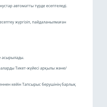
нустар автоматты түрде есептеледі.
есептеу жүргізіп, пайдаланылмаған
ге асырылады.
маларды Тикет-жүйесі арқылы және/
ткеннен кейін Тапсырыс берушінің барлық