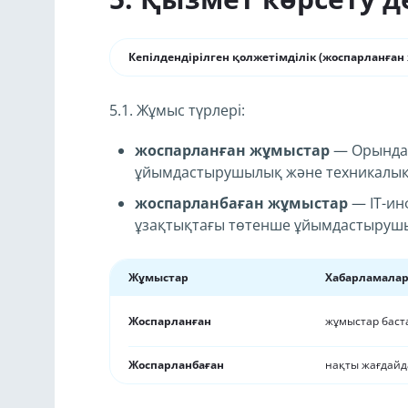
Кепілдендірілген қолжетімділік (жоспарланған
5.1. Жұмыс түрлері:
жоспарланған жұмыстар
— Орындау
ұйымдастырушылық және техникалық 
жоспарланбаған жұмыстар
— IT-ин
ұзақтықтағы төтенше ұйымдастырушы
Жұмыстар
Хабарламала
Жоспарланған
жұмыстар баста
Жоспарланбаған
нақты жағдайд