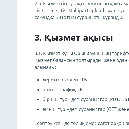
2.5. Қызметтің тұрақты жұмысын қамтам
ListObjects, ListMultipartUploads және 
секундқа 30 (отыз) сұранысты құрайды.
Қызмет ақысы
3.1. Қызмет құны Орындаушының тарифте
Қызмет балансын толтырады, және одан ә
алынады:
деректер көлемі, ГБ
шығыс трафик, ГБ
бірінші түріндегі сұраныстар (PUT, LIS
екінші түріндегі сұраныстар (GET жән
Есептеу кезінде толық емес сағат әрқашан