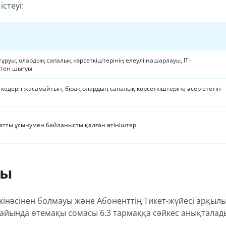
стеуі:
п тұруы, олардың сапалық көрсеткіштерінің елеулі нашарлауы, IT-
стен шығуы
е кедергі жасамайтын, бірақ олардың сапалық көрсеткіштеріне әсер ететін
атты ұсынумен байланысты қалған өтініштер
ры
 кінәсінен болмауы және Абоненттің Тикет-жүйесі арқыл
дайында өтемақы сомасы 6.3 тармаққа сәйкес анықталад