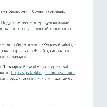
ажырамас бөлігі болып табылады.
ның Индустрия және инфрақұрылымдық
ң жалпы жіктеуішіне» сай көрсетілетін
етілген Оферта және «Көмек» бөлімінде
наластырылған веб-сайтқа апаратын
лып табылады.
і Тапсырыс беруші осы өзгерістерді
ылған:
https://ps.kz/kk/agreements/cloud-
жаңа редакциясына келісімін растайды.