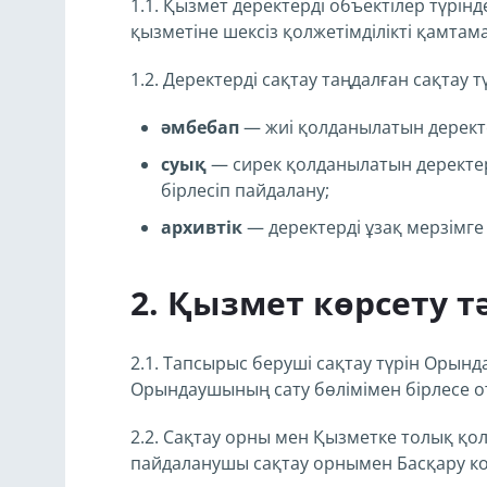
1.1. Қызмет деректерді объектілер түрінд
қызметіне шексіз қолжетімділікті қамтама
1.2. Деректерді сақтау таңдалған сақтау 
әмбебап
— жиі қолданылатын деректе
суық
— сирек қолданылатын деректе
бірлесіп пайдалану;
архивтік
— деректерді ұзақ мерзімге 
Қызмет көрсету тә
2.1. Тапсырыс беруші сақтау түрін Орын
Орындаушының сату бөлімімен бірлесе 
2.2. Сақтау орны мен Қызметке толық қол
пайдаланушы сақтау орнымен Басқару кон