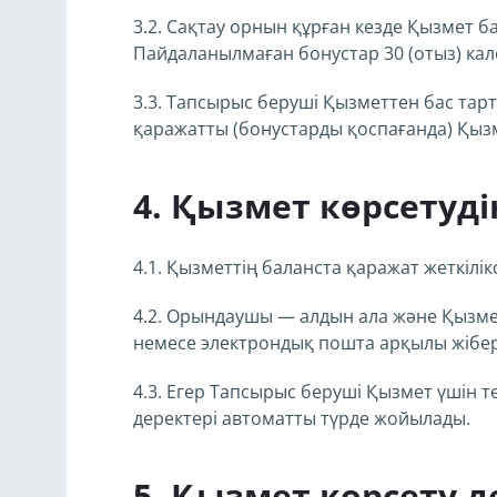
3.2. Сақтау орнын құрған кезде Қызмет б
Пайдаланылмаған бонустар 30 (отыз) кале
3.3. Тапсырыс беруші Қызметтен бас тар
қаражатты (бонустарды қоспағанда) Қыз
Қызмет көрсетуді
4.1. Қызметтің баланста қаражат жеткілі
4.2. Орындаушы — алдын ала және Қызме
немесе электрондық пошта арқылы жібер
4.3. Егер Тапсырыс беруші Қызмет үшін т
деректері автоматты түрде жойылады.
Қызмет көрсету д