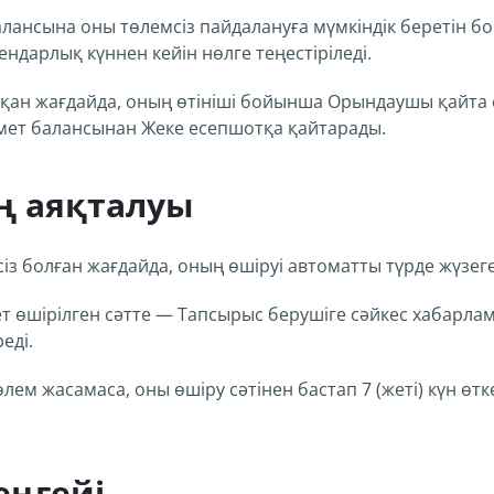
алансына оны төлемсіз пайдалануға мүмкіндік беретін бо
ндарлық күннен кейін нөлге теңестіріледі.
тқан жағдайда, оның өтініші бойынша Орындаушы қайта 
мет балансынан Жеке есепшотқа қайтарады.
ң аяқталуы
ксіз болған жағдайда, оның өшіруі автоматты түрде жүзе
т өшірілген сәтте — Тапсырыс берушіге сәйкес хабарла
еді.
өлем жасамаса, оны өшіру сәтінен бастап 7 (жеті) күн ө
еңгейі