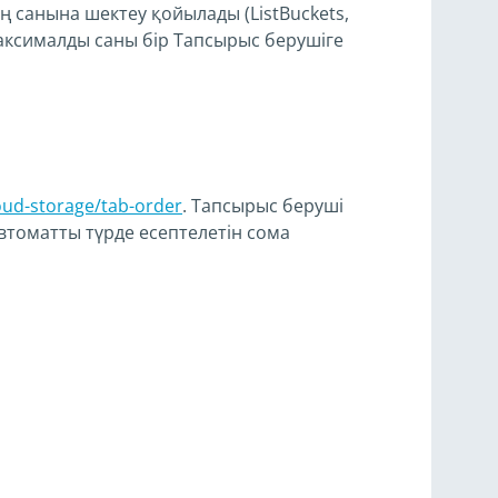
 санына шектеу қойылады (ListBuckets,
 максималды саны бір Тапсырыс берушіге
oud-storage/tab-order
. Тапсырыс беруші
втоматты түрде есептелетін сома