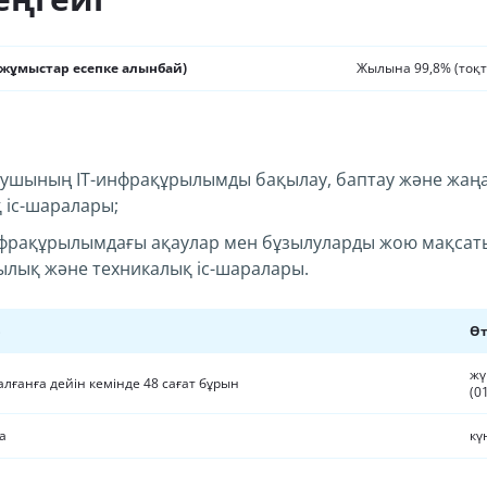
 жұмыстар есепке алынбай)
Жылына 99,8% (тоқт
шының IT-инфрақұрылымды бақылау, баптау және жаңа
іс-шаралары;
фрақұрылымдағы ақаулар мен бұзылуларды жою мақсат
лық және техникалық іс-шаралары.
р
Өт
жү
лғанға дейін кемінде 48 сағат бұрын
(0
а
кү