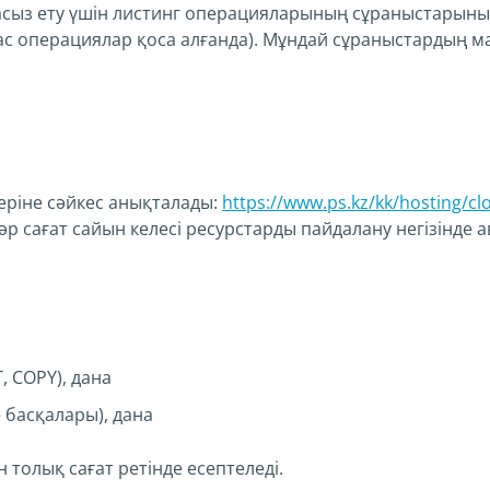
асыз ету үшін листинг операцияларының сұраныстарының
ұқсас операциялар қоса алғанда). Мұндай сұраныстардың
ріне сәйкес анықталады:
https://www.ps.kz/kk/hosting/cl
р сағат сайын келесі ресурстарды пайдалану негізінде а
T, COPY), дана
е басқалары), дана
 толық сағат ретінде есептеледі.