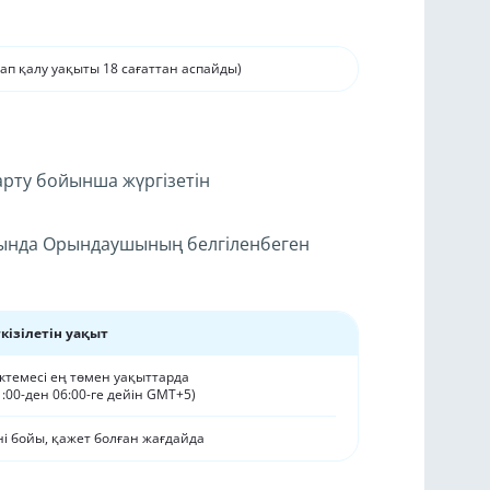
ап қалу уақыты 18 сағаттан аспайды)
рту бойынша жүргізетін
ында Орындаушының белгіленбеген
кізілетін уақыт
ктемесі ең төмен уақыттарда
1:00-ден 06:00-ге дейін GMT+5)
ні бойы, қажет болған жағдайда