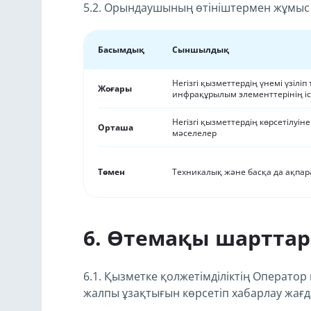
5.2. Орындаушының өтініштермен жұмыс і
Басымдық
Сыншылдық
Негізгі қызметтердің үнемі үзілі
Жоғары
инфрақұрылым элементтерінің і
Негізгі қызметтердің көрсетілуін
Орташа
мәселелер
Төмен
Техникалық және басқа да ақпар
Өтемақы шартта
6.1. Қызметке қолжетімділіктің Оператор
жалпы ұзақтығын көрсетіп хабарлау жағ