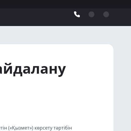
пайдалану
н («Қызмет») көрсету тәртібін