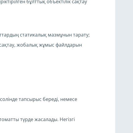
іктірілген бұлттық объектілік сақтау
ттардың статикалық мазмұнын тарату;
сақтау, жобалық жұмыс файлдарын
солінде тапсырыс береді, немесе
томатты түрде жасалады. Негізгі