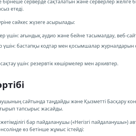
е бірнеше серверде сақталатын және серверлер желіге бір
сыз етеді.
түріне сәйкес жүзеге асырылады:
р үшін: ағындық аудио және бейне тасымалдау, веб-сай
р үшін: бастапқы кодтар мен қосымшалар журналдарын 
сақтау үшін: резервтік көшірмелер мен архивтер.
ртібі
даушының сайтында таңдайды және Қызметті Басқару кон
отырып тапсырыс жасайды.
жетімділігі бар пайдаланушы («Негізгі пайдаланушы») ав
солінде өз бетінше жұмыс істейді: