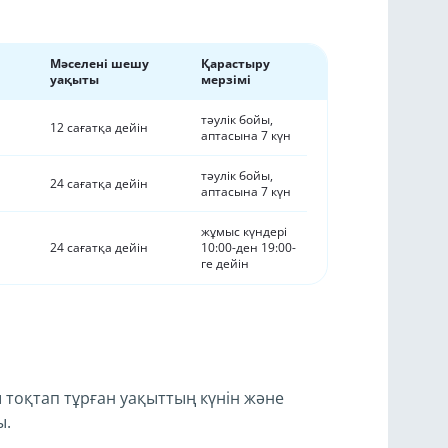
Мәселені шешу
Қарастыру
уақыты
мерзімі
тәулік бойы,
12 сағатқа дейін
аптасына 7 күн
тәулік бойы,
24 сағатқа дейін
аптасына 7 күн
жұмыс күндері
24 сағатқа дейін
10:00-ден 19:00-
ге дейін
ы тоқтап тұрған уақыттың күнін және
ы.