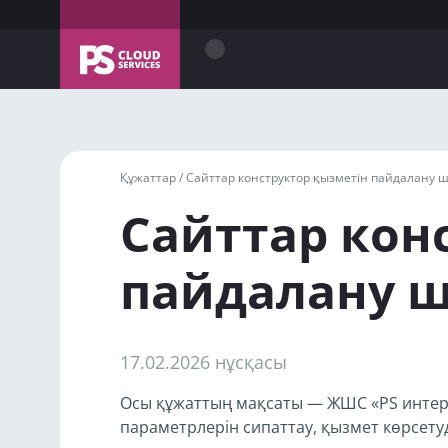
Құжаттар /
Сайттар конструктор қызметін пайдалану 
Сайттар кон
пайдалану 
17.02.2026 нұсқасы
Осы құжаттың мақсаты — ЖШС «PS интерн
параметрлерін сипаттау, қызмет көрсетуді