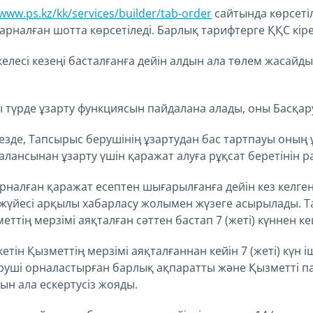
/www.ps.kz/kk/services/builder/tab-order
сайтында көрсеті
арналған шотта көрсетіледі. Барлық тарифтерге ҚҚС кіре
келесі кезеңі басталғанға дейін алдын ала төлем жасайд
ы түрде ұзарту функциясын пайдалана алады, оны Басқару
кезде, Тапсырыс берушінің ұзартудан бас тартпауы оның 
балансынан ұзарту үшін қаражат алуға рұқсат беретінін р
арналған қаражат есептен шығарылғанға дейін кез келген
жүйесі арқылы хабарласу жолымен жүзеге асырылады. Т
еттің мерзімі аяқталған сәттен бастап 7 (жеті) күннен ке
етін Қызметтің мерзімі аяқталғаннан кейін 7 (жеті) күн і
уші орналастырған барлық ақпаратты және Қызметті па
н ала ескертусіз жояды.