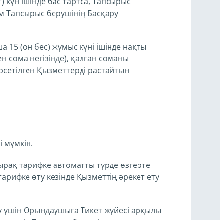
) күн ішінде бас тартса, Тапсырыс
м Тапсырыс берушінің Басқару
 15 (он бес) жұмыс күні ішінде нақты
ен сома негізінде), қалған соманы
рсетілген Қызметтерді растайтын
і мүмкін.
тырақ тарифке автоматты түрде өзгерте
рифке өту кезінде Қызметтің әрекет ету
еу үшін Орындаушыға Тикет жүйесі арқылы