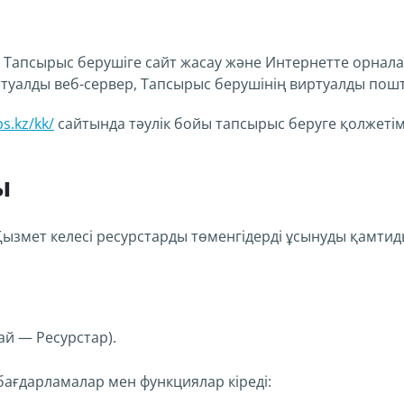
Тапсырыс берушіге сайт жасау және Интернетте орнала
уалды веб-сервер, Тапсырыс берушінің виртуалды пошта
s.kz/kk/
сайтында тәулік бойы тапсырыс беруге қолжетім
ы
Қызмет келесі ресурстарды төменгідерді ұсынуды қамтид
ай — Ресурстар).
 бағдарламалар мен функциялар кіреді: