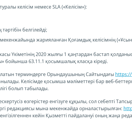
уралы келісім немесе SLA («Келісім»):
тәртібін белгілейді;
мекенжайында жарияланған Қоғамдық келісімнің («Ұсын
сы Үкіметінің 2020 жылғы 1 қаңтардан бастап қолданыс
» бойынша 63.11.1 қосымшалық класқа кіреді.
нылатын терминдерге Орындаушының Сайтындағы
https:/
анылады. Келісімде қосымша мәліметтері бар веб-беттер
лігі болып табылады.
кертусіз өзгерістер енгізуге құқылы, сол себепті Тапсыр
азіргі редакциясы мына мекенжайда орналастырылған:
htt
 енгізілгеннен кейін Қызметті пайдалануі оның жаңа реда