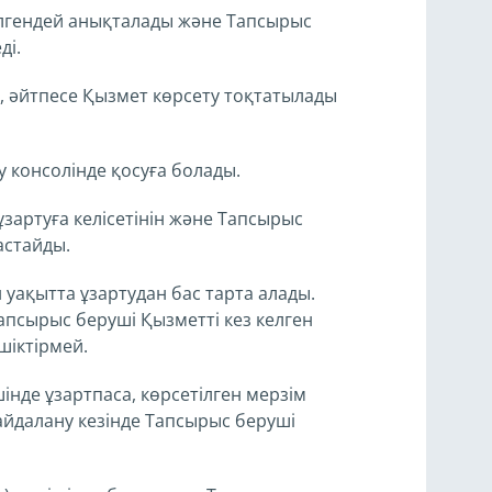
лгендей анықталады және Тапсырыс
ді.
ы, әйтпесе Қызмет көрсету тоқтатылады
 консолінде қосуға болады.
ұзартуға келісетінін және Тапсырыс
астайды.
 уақытта ұзартудан бас тарта алады.
апсырыс беруші Қызметті кез келген
шіктірмей.
шінде ұзартпаса, көрсетілген мерзім
йдалану кезінде Тапсырыс беруші