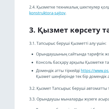
2.4. Қызметке техникалық шектеулер қо
konstruktora-sajtov
.
Қызмет көрсету тә
3.1. Тапсырыс беруші Қызметті алу үшін:
Орындаушының сайтында тарифтік ж
Консоль басқару арқылы Қызметке та
Домендік атты тіркейді
https://www.ps
Қызмет шеңберінде тек бір домендік 
3.2. Қызмет Тапсырыс беруші автоматты 
3.3. Орындаушы мыналарды жүзеге асыр