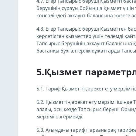
4.7. Егер Тапсырыс беруші Қызметті баст
берушінің сұрауы бойынша Қызмет үшін т
консоліндегі аккаунт балансына жүзеге 
4.8. Егер Тапсырыс беруші Қызметтен ба
көрсетілген қызметтер үшін төлемді қайта
Тапсырыс берушінің аккаунт балансына 
бастапқы бухгалтерлік құжаттарды Тапсы
5.Қызмет параметрл
5.1. Тариф Қызметтің әрекет ету мерзімі і
5.2. Қызметтің әрекет ету мерзімі ішінд
алады, осы кезде Тапсырыс беруші Орынд
мерзімі өзгермейді.
5.3. Ағымдағы тарифті арзанырақ тарифк