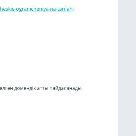
heskie-ogranicheniya-na-tarifah-
келген домендік атты пайдаланады.