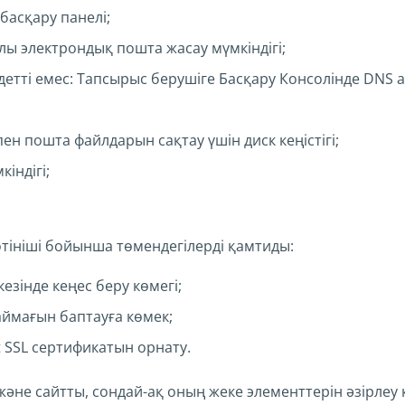
 басқару панелі;
 электрондық пошта жасау мүмкіндігі;
етті емес: Тапсырыс берушіге Басқару Консолінде DNS ай
н пошта файлдарын сақтау үшін диск кеңістігі;
індігі;
тініші бойынша төмендегілерді қамтиды:
езінде кеңес беру көмегі;
ймағын баптауға көмек;
t SSL сертификатын орнату.
және сайтты, сондай-ақ оның жеке элементтерін әзірлеу к