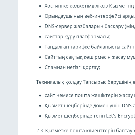
Хостингке қолжетімділіксіз Қызметтің
Орындаушының веб-интерфейсі арқылы
DNS-сервер жазбаларын басқару (мінд
сайттар құру платформасы;
Таңдалған тарифке байланысты сайт пе
Сайттың сақтық көшірмесін жасау мүмк
Спамнан негізгі қорғау;
Техникалық қолдау Тапсырыс берушінің ө
сайт немесе пошта жәшіктерін жасау к
Қызмет шеңберінде домен үшін DNS а
Қызмет шеңберінде тегін Let's Encryp
2.3. Қызметке пошта клиенттерін баптау 