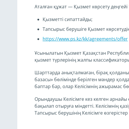
Аталған құжат — Қызмет көрсету деңгейі т
Қызметті сипаттайды;
Тапсырыс берушіге Қызмет көрсетудің 
https://www.ps.kz/kk/agreements/offer
Ұсынылатын Қызмет Қазақстан Республика
қызмет түрлерінің жалпы классификаторы
Шарттарда анықталмаған, бірақ қолда
базасы» бөлімінде берілген мәндер қолд
баптар бар, олар Келісімнің ажырамас бө
Орындаушы Келісімге кез келген арнайы ес
бақылап отыруға міндетті. Келісімнің қ
Тапсырыс берушінің Келісімге өзгерістер