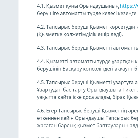
4.1. Қызмет құны Орындаушының
https:/
берушіге автоматты түрде келесі кезеңге 
4.2. Тапсырыс беруші Қызмет көрсетудің 
(Қызметке қолжетімділік өшіріледі).
4.3. Тапсырыс беруші Қызметті автоматт
4.4. Қызметті автоматты түрде ұзартқан 
берушінің Басқару консоліндегі аккаунт 
4.5. Тапсырыс беруші Қызметті ұзартуға 
Ұзартудан бас тарту Орындаушыға Тикет 
уақытта қайта іске қоса алады, бірақ Қызм
4.6. Егер Тапсырыс беруші Қызметтің әрек
өткеннен кейін Орындаушы Тапсырыс бер
жасаған барлық қызмет баптауларын алды