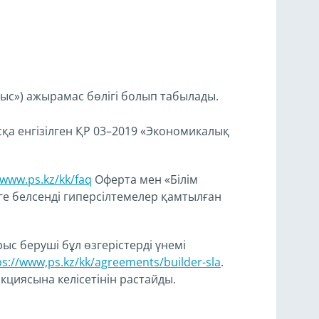
ыс») ажырамас бөлігі болып табылады.
қа енгізілген ҚР 03–2019 «Экономикалық
/www.ps.kz/kk/faq
Оферта мен «Білім
ге белсенді гиперсілтемелер қамтылған
ыс беруші бұл өзгерістерді үнемі
ps://www,ps.kz/kk/agreements/builder-sla
.
кциясына келісетінін растайды.