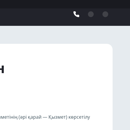
н
тінің (әрі қарай — Қызмет) көрсетілу