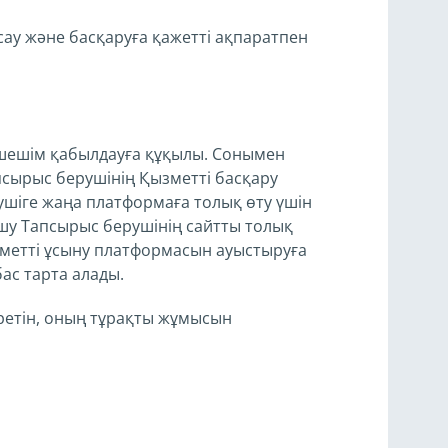
сау және басқаруға қажетті ақпаратпен
шешім қабылдауға құқылы. Сонымен
сырыс берушінің Қызметті басқару
ушіге жаңа платформаға толық өту үшін
шу Тапсырыс берушінің сайтты толық
метті ұсыну платформасын ауыстыруға
ас тарта алады.
ретін, оның тұрақты жұмысын