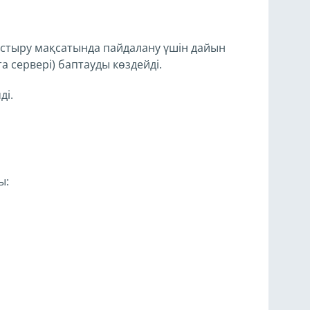
стыру мақсатында пайдалану үшін дайын
 сервері) баптауды көздейді.
ді.
ы: