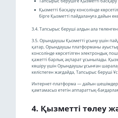
Тапсырыс берушіге Қызметті басқару 
Қызметті басқару консолінде көрсеті
бірге Қызметті пайдалануға дайын еке
3.4. Тапсырыс беруші алдын ала төленге
3.5. Орындаушы Қызметті ұсыну үшін п
қатар, Орындаушы платформаны ауыстыру
консолінде көрсетілген электрондық пош
қажетті барлық ақпарат ұсынылады. Қыз
көшіру үшін Орындаушы ұсынған шарала
келіспеген жағдайда, Тапсырыс беруші Ұ
Интернет-платформа — дайын шешімдерді
қамтамасыз ететін аппараттық-бағдарла
Қызметті төлеу ж