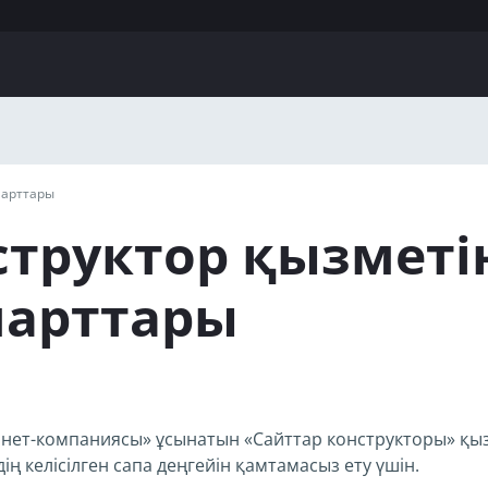
шарттары
структор қызметі
шарттары
ет-компаниясы» ұсынатын «Сайттар конструкторы» қызме
ң келісілген сапа деңгейін қамтамасыз ету үшін.