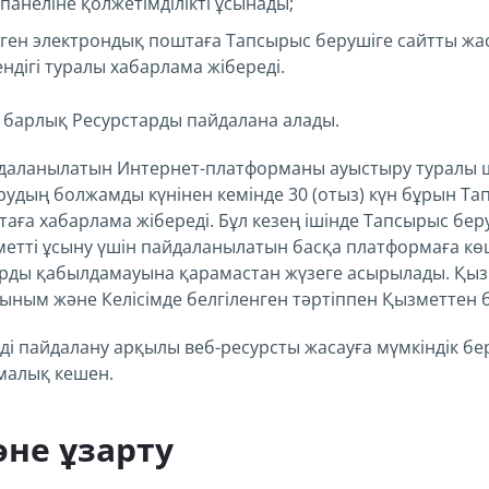
панеліне қолжетімділікті ұсынады;
лген электрондық поштаға Тапсырыс берушіге сайтты жа
ндігі туралы хабарлама жібереді.
н барлық Ресурстарды пайдалана алады.
айдаланылатын Интернет-платформаны ауыстыру туралы 
дың болжамды күнінен кемінде 30 (отыз) күн бұрын Тап
таға хабарлама жібереді. Бұл кезең ішінде Тапсырыс бер
метті ұсыну үшін пайдаланылатын басқа платформаға кө
рды қабылдамауына қарамастан жүзеге асырылады. Қыз
сыным және Келісімде белгіленген тәртіппен Қызметтен б
 пайдалану арқылы веб-ресурсты жасауға мүмкіндік бе
малық кешен.
әне ұзарту