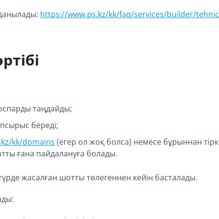
лданылады:
https://www.ps.kz/kk/faq/services/builder/tehnic
ртібі
оспарды таңдайды;
псырыс береді;
.kz/kk/domains
(егер ол жоқ болса) немесе бұрыннан тір
атты ғана пайдалануға болады.
түрде жасалған шотты төлегеннен кейін басталады.
ады: