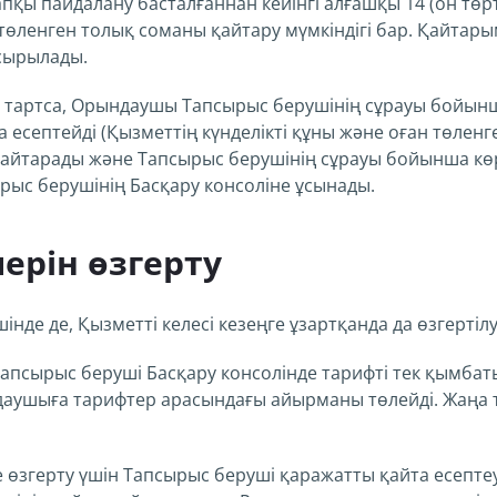
апқы пайдалану басталғаннан кейінгі алғашқы 14 (он төрт
өленген толық соманы қайтару мүмкіндігі бар. Қайтары
асырылады.
с тартса, Орындаушы Тапсырыс берушінің сұрауы бойынша
 есептейді (Қызметтің күнделікті құны және оған төленг
қайтарады және Тапсырыс берушінің сұрауы бойынша кө
рыс берушінің Басқару консоліне ұсынады.
ерін өзгерту
шінде де, Қызметті келесі кезеңге ұзартқанда да өзгертілу
е Тапсырыс беруші Басқару консолінде тарифті тек қымба
аушыға тарифтер арасындағы айырманы төлейді. Жаңа та
е өзгерту үшін Тапсырыс беруші қаражатты қайта есепт