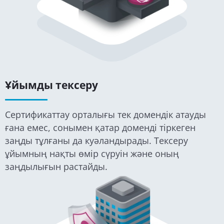
Ұйымды тексеру
Сертификаттау орталығы тек домендік атауды
ғана емес, сонымен қатар доменді тіркеген
заңды тұлғаны да куәландырады. Тексеру
ұйымның нақты өмір сүруін және оның
заңдылығын растайды.