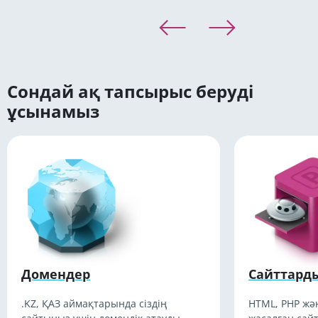
Сондай ақ тапсырыс беруді
ұсынамыз
Домендер
Сайттарды
.KZ, ҚАЗ аймақтарында сіздің
HTML, PHP жә