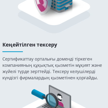
Кеңейтілген тексеру
Сертификаттау орталығы доменді тіркеген
компанияның құқықтық қызметін мұқият және
жүйелі түрде зерттейді. Тексеру келушілерді
күндізгі фирмалардың қызметінен қорғайды.