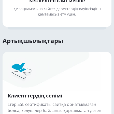
Кез келген сайт иесіне
ҚР заңнамасына сәйкес деректердің қауіпсіздігін
қамтамасыз ету үшін.
Артықшылықтары
Клиенттердің сенімі
Егер SSL сертификаты сайтқа орнатылмаған
болса, келушілер Байланыс қорғалмаған деген