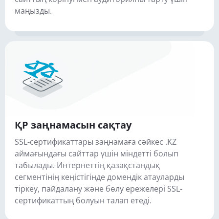
маңызды.
ҚР заңнамасын сақтау
SSL-сертификаттары заңнамаға сәйкес .KZ
аймағындағы сайттар үшін міндетті болып
табылады. Интернеттің қазақстандық
сегментінің кеңістігінде домендік атауларды
тіркеу, пайдалану және бөлу ережелері SSL-
сертификаттың болуын талап етеді.