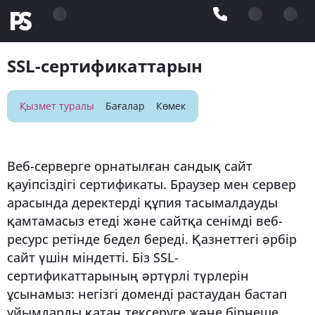
SSL-сертификаттарын
Қызмет туралы
Бағалар
Көмек
Веб-серверге орнатылған сандық сайт
қауіпсіздігі сертификаты. Браузер мен сервер
арасында деректерді құпия тасымалдауды
қамтамасыз етеді және сайтқа сенімді веб-
ресурс ретінде бедел береді. Қазнеттегі әрбір
сайт үшін міндетті. Біз SSL-
сертификаттарының әртүрлі түрлерін
ұсынамыз: негізгі доменді растаудан бастап
ұйымдарды қатаң тексеруге және бірнеше