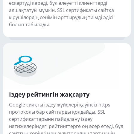
ескертуді көреді, бұл әлеуетті клиенттерді
алшақтатуы мүмкін. SSL сертификаты сайтқа
кірушілердің сенімін арттырудың тиімді әдісі
болып табылады.
Іздеу рейтингін жақсарту
Google сияқты іздеу жүйелері қауіпсіз https
протоколы бар сайттарды қолдайды. SSL
сертификаттарынн пайдалану іздеу
нәтижелеріндегі рейтингтерге оң әсер етеді, бұл
сайттың көрінуі мен аудиторияны тарту үшін