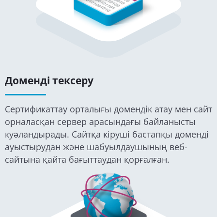
Доменді тексеру
Сертификаттау орталығы домендік атау мен сайт
орналасқан сервер арасындағы байланысты
куәландырады. Сайтқа кіруші бастапқы доменді
ауыстырудан және шабуылдаушының веб-
сайтына қайта бағыттаудан қорғалған.