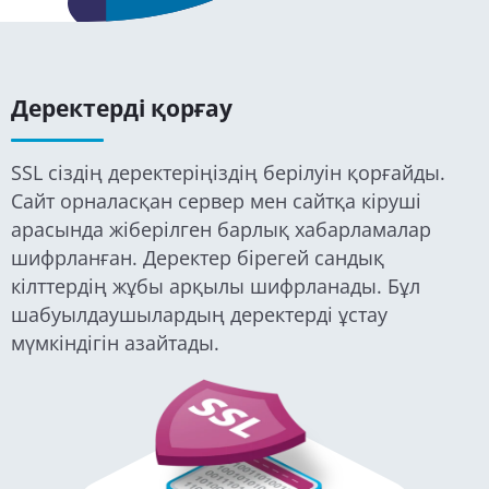
Деректерді қорғау
SSL сіздің деректеріңіздің берілуін қорғайды.
Сайт орналасқан сервер мен сайтқа кіруші
арасында жіберілген барлық хабарламалар
шифрланған. Деректер бірегей сандық
кілттердің жұбы арқылы шифрланады. Бұл
шабуылдаушылардың деректерді ұстау
мүмкіндігін азайтады.