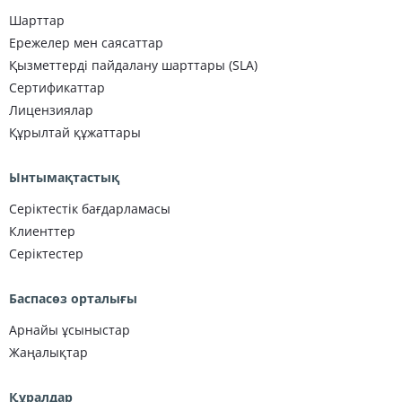
Шарттар
Ережелер мен саясаттар
Қызметтерді пайдалану шарттары (SLA)
Сертификаттар
Лицензиялар
Құрылтай құжаттары
Ынтымақтастық
Серіктестік бағдарламасы
Клиенттер
Серіктестер
Баспасөз орталығы
Арнайы ұсыныстар
Жаңалықтар
Құралдар