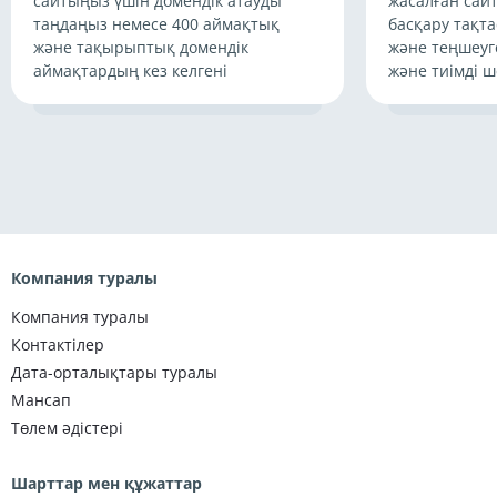
сайтыңыз үшін домендік атауды
жасалған сай
таңдаңыз немесе 400 аймақтық
басқару тақт
және тақырыптық домендік
және теңшеуг
аймақтардың кез келгені
және тиімді ш
Компания туралы
Компания туралы
Контактілер
Дата-орталықтары туралы
Мансап
Төлем әдістері
Шарттар мен құжаттар