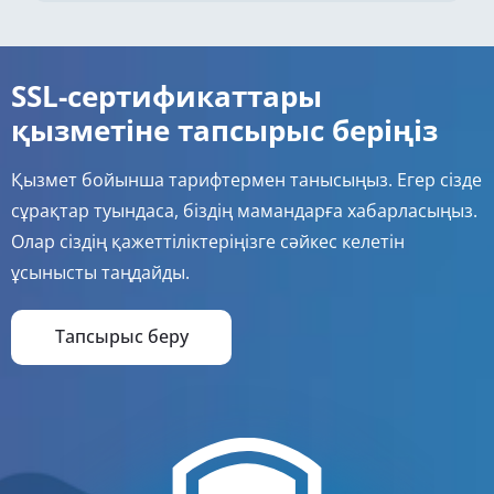
SSL-сертификаттары
қызметіне тапсырыс беріңіз
Қызмет бойынша тарифтермен танысыңыз. Егер сізде
сұрақтар туындаса, біздің мамандарға хабарласыңыз.
Олар сіздің қажеттіліктеріңізге сәйкес келетін
ұсынысты таңдайды.
Тапсырыс беру