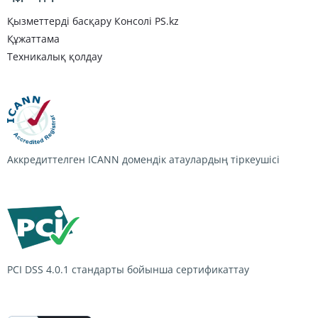
Қызметтерді басқару Консолі PS.kz
Құжаттама
Техникалық қолдау
Аккредиттелген ICANN домендік атаулардың тіркеушісі
PCI DSS 4.0.1
стандарты бойынша сертификаттау