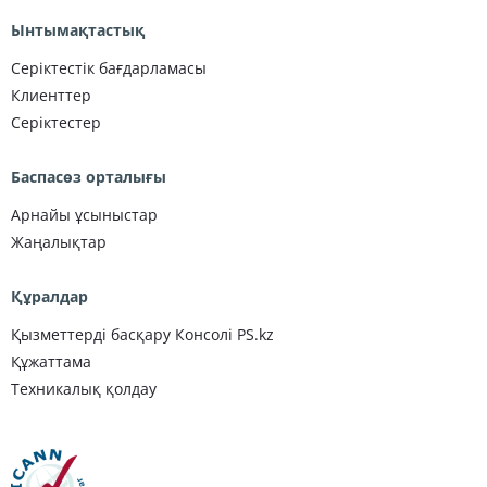
Ынтымақтастық
Серіктестік бағдарламасы
Клиенттер
Серіктестер
Баспасөз орталығы
Арнайы ұсыныстар
Жаңалықтар
Құралдар
Қызметтерді басқару Консолі PS.kz
Құжаттама
Техникалық қолдау