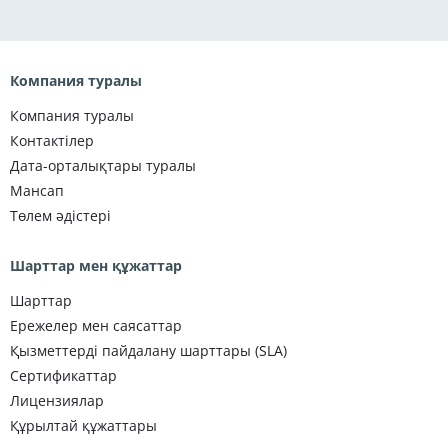
Компания туралы
Компания туралы
Контактілер
Дата-орталықтары туралы
Мансап
Төлем әдістері
Шарттар мен құжаттар
Шарттар
Ережелер мен саясаттар
Қызметтерді пайдалану шарттары (SLA)
Сертификаттар
Лицензиялар
Құрылтай құжаттары